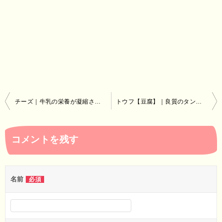
投
チーズ｜牛乳の栄養が凝縮され、ビタミンC以外のビタミンを含む
トウフ【豆腐】｜良質のタンパク質が豊富で消化吸収率は90％以上
稿
ナ
コメントを残す
ビ
ゲ
ー
名前
必須
シ
ョ