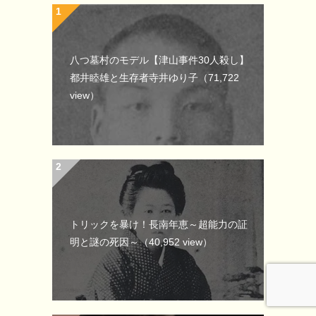
八つ墓村のモデル【津山事件30人殺し】
都井睦雄と生存者寺井ゆり子
（71,722
view）
トリックを暴け！長南年恵～超能力の証
明と謎の死因～
（40,952 view）