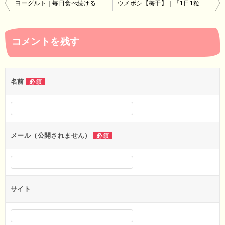
投
ヨーグルト｜毎日食べ続けることで腸内環境が整えられる
ウメボシ【梅干】｜「1日1粒の梅干で医者要らず」とも言われる
稿
ナ
コメントを残す
ビ
ゲ
ー
名前
必須
シ
ョ
ン
メール（公開されません）
必須
サイト