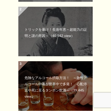
トリックを暴け！長南年恵～超能力の証
明と謎の死因～
（40,942 view）
危険なアルコール摂取方法！ ～急性ア
ルコール中毒が世界中で多発！ 心配停
止や死に至るタンポン飲酒～
（39,445
view）