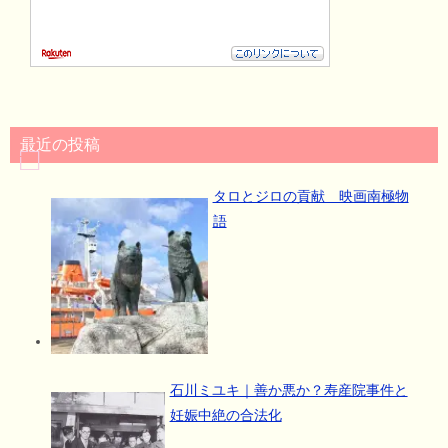
最近の投稿
タロとジロの貢献 映画南極物
語
石川ミユキ｜善か悪か？寿産院事件と
妊娠中絶の合法化