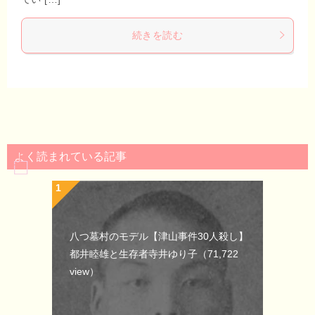
続きを読む
よく読まれている記事
八つ墓村のモデル【津山事件30人殺し】
都井睦雄と生存者寺井ゆり子
（71,722
view）