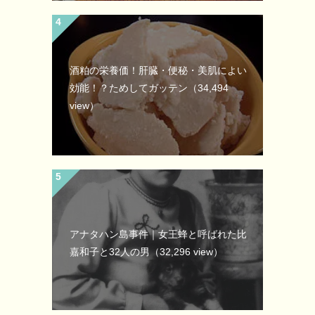
酒粕の栄養価！肝臓・便秘・美肌によい
効能！？ためしてガッテン
（34,494
view）
アナタハン島事件｜女王蜂と呼ばれた比
嘉和子と32人の男
（32,296 view）