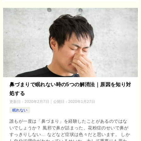
鼻づまりで眠れない時の5つの解消法｜原因を知り対
処する
更新日：
2020年2月7日
公開日：
2020年1月27日
眠れない
誰もが一度は「鼻づまり」を経験したことがあるのではな
いでしょうか？ 風邪で鼻が詰まった、花粉症のせいで鼻が
すっきりしない… などなど症状は色々だと思います。 しか
し自分で理由がわかっているせいか、大して重要にも思わ