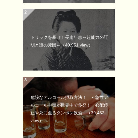
トリックを暴け！長南年恵～超能力の証
明と謎の死因～
（40,951 view）
危険なアルコール摂取方法！ ～急性ア
ルコール中毒が世界中で多発！ 心配停
止や死に至るタンポン飲酒～
（39,452
view）