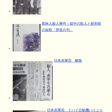
島秋人殺人事件｜獄中の歌人と処刑前
の短歌「辞世の句」
日本赤軍⑤ 解散
日本赤軍④ ドバイ日航機ハイジャ