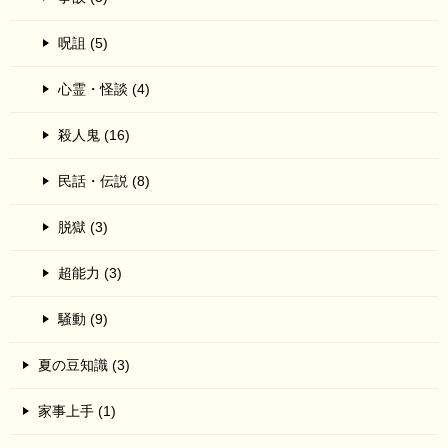
呪詛 (5)
心霊・怪談 (4)
殺人鬼 (16)
民話・伝説 (8)
脱獄 (3)
超能力 (3)
騒動 (9)
夏の豆知識 (3)
家事上手 (1)