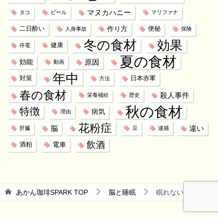
マヌカハニー
タコ
ビール
マリファナ
作り方
二日酔い
便秘
人身事故
保険
冬の食材
効果
健康
停電
夏の食材
効能
原因
動画
年中
対策
日本赤軍
方法
春の食材
殺人事件
栄養補給
歴史
秋の食材
特徴
病気
理由
花粉症
脳
違い
肝臓
豆
逮捕
飲酒
電車
酒粕
あかん珈琲SPARK
TOP
脳と睡眠
眠れない