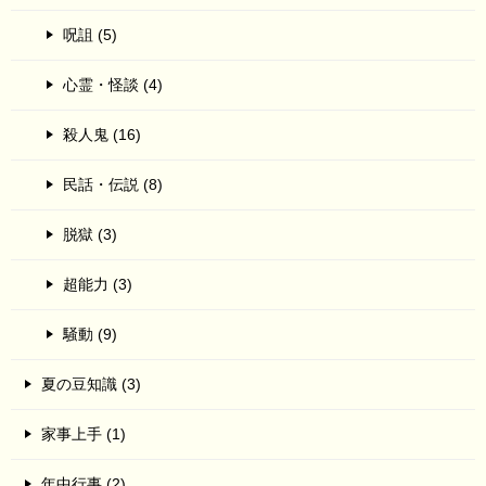
呪詛 (5)
心霊・怪談 (4)
殺人鬼 (16)
民話・伝説 (8)
脱獄 (3)
超能力 (3)
騒動 (9)
夏の豆知識 (3)
家事上手 (1)
年中行事 (2)