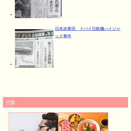
日本赤軍④ ドバイ日航機ハイジャ
ック事件
特集