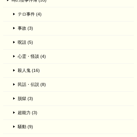
噂の怪事件簿 (55)
テロ事件 (4)
事故 (3)
呪詛 (5)
心霊・怪談 (4)
殺人鬼 (16)
民話・伝説 (8)
脱獄 (3)
超能力 (3)
騒動 (9)