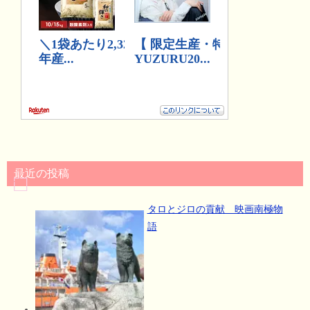
最近の投稿
タロとジロの貢献 映画南極物
語