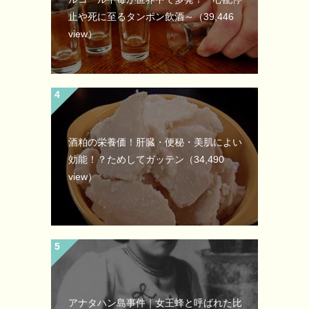
止や死に至るタンポン飲酒～
（39,446
view）
酒粕の栄養価！肝臓・便秘・美肌によい
効能！？ためしてガッテン
（34,490
view）
アナタハン島事件｜女王蜂と呼ばれた比