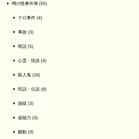
噂の怪事件簿 (55)
テロ事件 (4)
事故 (3)
呪詛 (5)
心霊・怪談 (4)
殺人鬼 (16)
民話・伝説 (8)
脱獄 (3)
超能力 (3)
騒動 (9)