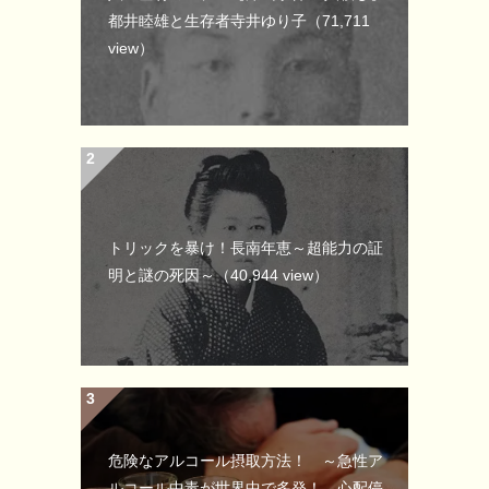
都井睦雄と生存者寺井ゆり子
（71,711
view）
トリックを暴け！長南年恵～超能力の証
明と謎の死因～
（40,944 view）
危険なアルコール摂取方法！ ～急性ア
ルコール中毒が世界中で多発！ 心配停