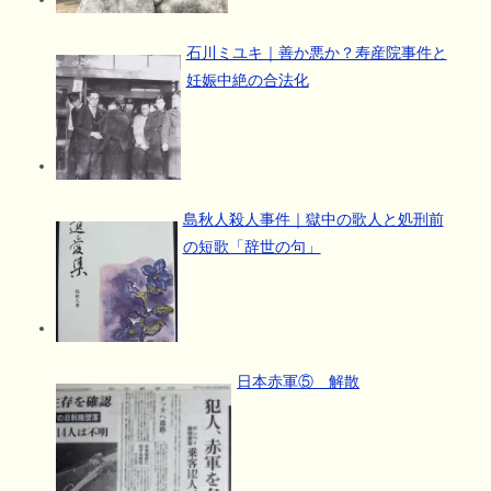
石川ミユキ｜善か悪か？寿産院事件と
妊娠中絶の合法化
島秋人殺人事件｜獄中の歌人と処刑前
の短歌「辞世の句」
日本赤軍⑤ 解散