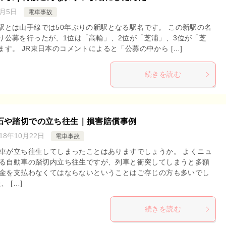
2月5日
電車事故
駅とは山手線では50年ぶりの新駅となる駅名です。 この新駅の名
り公募を行ったが、1位は「高輪」、2位が「芝浦」、3位が「芝
す。 JR東日本のコメントによると「公募の中から […]
続きを読む
石や踏切での立ち往生｜損害賠償事例
018年10月22日
電車事故
車が立ち往生してしまったことはありますでしょうか。 よくニュ
る自動車の踏切内立ち往生ですが、列車と衝突してしまうと多額
金を支払わなくてはならないということはご存じの方も多いでし
、 […]
続きを読む