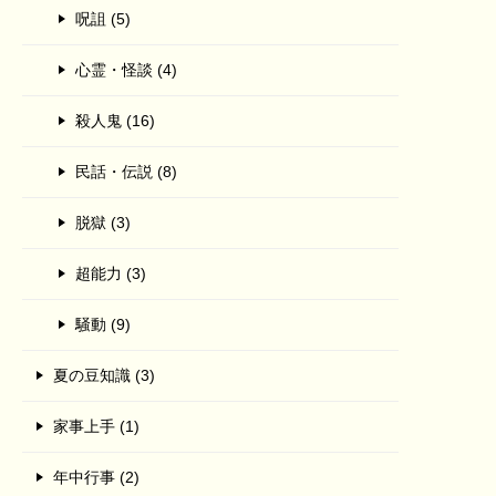
呪詛 (5)
心霊・怪談 (4)
殺人鬼 (16)
民話・伝説 (8)
脱獄 (3)
超能力 (3)
騒動 (9)
夏の豆知識 (3)
家事上手 (1)
年中行事 (2)