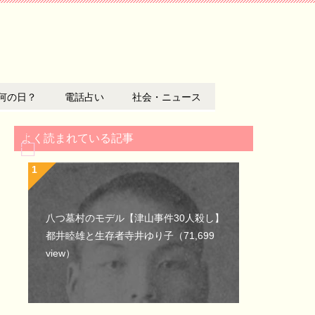
何の日？
電話占い
社会・ニュース
よく読まれている記事
八つ墓村のモデル【津山事件30人殺し】
都井睦雄と生存者寺井ゆり子
（71,699
view）