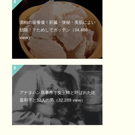
酒粕の栄養価！肝臓・便秘・美肌によい
効能！？ためしてガッテン
（34,486
view）
アナタハン島事件｜女王蜂と呼ばれた比
嘉和子と32人の男
（32,289 view）