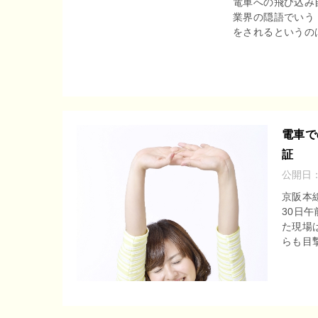
電車への飛び込み
業界の隠語でいう
をされるというのは
電車で
証
公開日
京阪本
30日
た現場
らも目撃