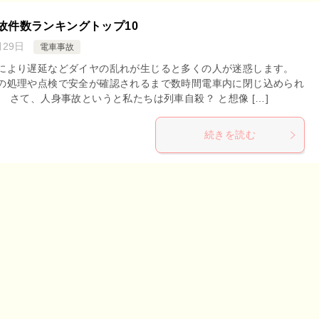
故件数ランキングトップ10
月29日
電車事故
により遅延などダイヤの乱れが生じると多くの人が迷惑します。
の処理や点検で安全が確認されるまで数時間電車内に閉じ込められ
 さて、人身事故というと私たちは列車自殺？ と想像 […]
続きを読む