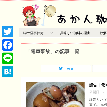
噂の怪事件簿
美味しい珈琲の理由
飲酒
T
「電車事故」の記事一覧
w
F
i
a
Tweet
L
t
c
i
H
謹告｜電
t
e
公開日：
2
n
a
謹告という
e
b
e
文字。 意
t