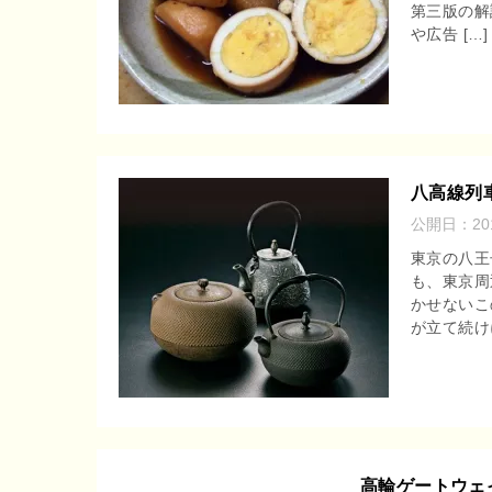
第三版の解
r
o
や広告 […]
e
o
n
k
a
八高線列
公開日：
2
東京の八王
も、東京周
かせないこ
が立て続けに
高輪ゲートウェ