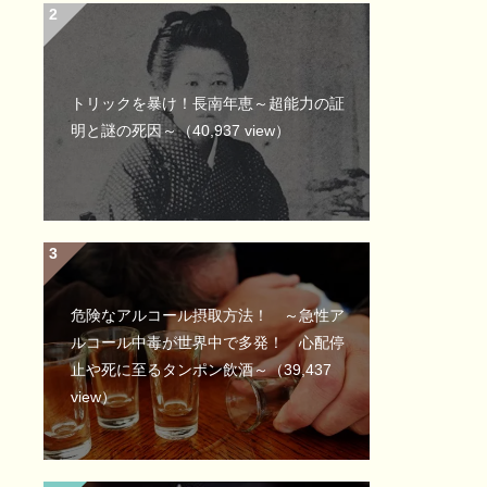
トリックを暴け！長南年恵～超能力の証
明と謎の死因～
（40,937 view）
危険なアルコール摂取方法！ ～急性ア
ルコール中毒が世界中で多発！ 心配停
止や死に至るタンポン飲酒～
（39,437
view）