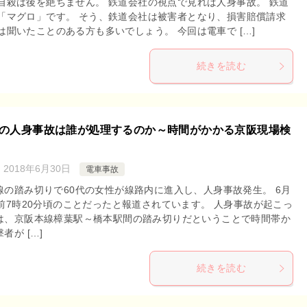
自殺は後を絶ちません。 鉄道会社の視点で見れば人身事故。 鉄道
「マグロ」です。 そう、鉄道会社は被害者となり、損害賠償請求
聞いたことのある方も多いでしょう。 今回は電車で […]
続きを読む
の人身事故は誰が処理するのか～時間がかかる京阪現場検
：
2018年6月30日
電車事故
線の踏み切りで60代の女性が線路内に進入し、人身事故発生。 6月
午前7時20分頃のことだったと報道されています。 人身事故が起こっ
は、京阪本線樟葉駅～橋本駅間の踏み切りだということで時間帯か
者が […]
続きを読む