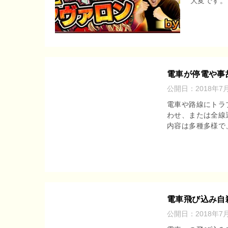
大変です。 
電車が停電や事
公開日：
2018年7
電車や路線にトラ
わせ、または全線
内容は多種多様で
電車飛び込み自
公開日：
2018年7