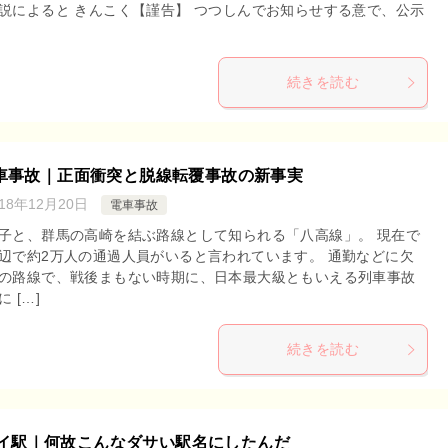
説によると きんこく【謹告】 つつしんでお知らせする意で、公示
続きを読む
車事故｜正面衝突と脱線転覆事故の新事実
018年12月20日
電車事故
子と、群馬の高崎を結ぶ路線として知られる「八高線」。 現在で
辺で約2万人の通過人員がいると言われています。 通勤などに欠
の路線で、戦後まもない時期に、日本最大級ともいえる列車事故
 […]
続きを読む
イ駅｜何故こんなダサい駅名にしたんだ