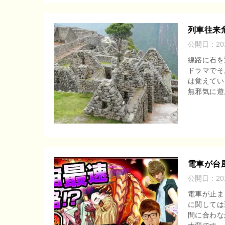
列車往来
公開日：
2
線路に石を
ドラマでそ
は覚えてい
無邪気に遊ん
電車が台
公開日：
2
電車が止ま
に関しては
間に合わな