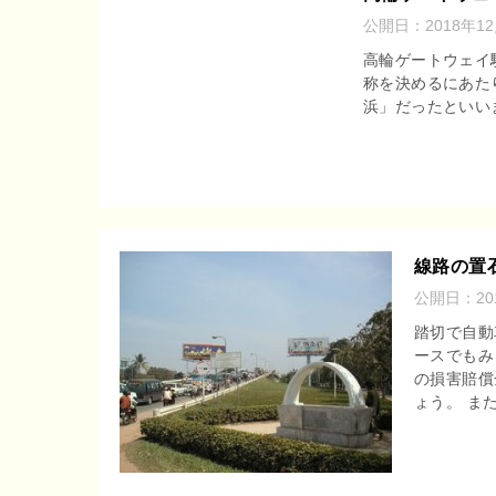
公開日：
2018年1
高輪ゲートウェイ
称を決めるにあた
浜」だったといいま
線路の置
公開日：
2
踏切で自動
ースでもみ
の損害賠償
ょう。 また