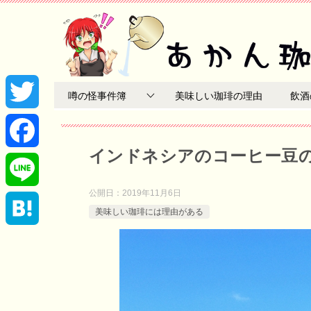
噂の怪事件簿
美味しい珈琲の理由
飲酒
T
インドネシアのコーヒー豆
w
F
i
公開日：
2019年11月6日
a
L
美味しい珈琲には理由がある
t
c
i
H
t
e
n
a
e
b
e
t