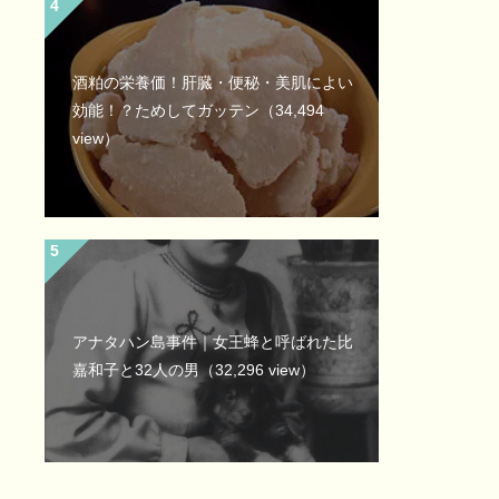
酒粕の栄養価！肝臓・便秘・美肌によい
効能！？ためしてガッテン
（34,494
view）
アナタハン島事件｜女王蜂と呼ばれた比
嘉和子と32人の男
（32,296 view）