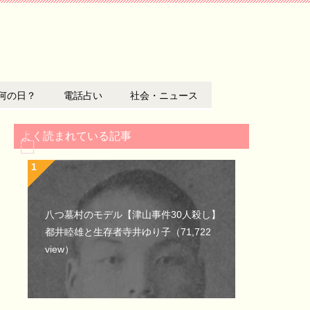
何の日？
電話占い
社会・ニュース
よく読まれている記事
八つ墓村のモデル【津山事件30人殺し】
都井睦雄と生存者寺井ゆり子
（71,722
view）