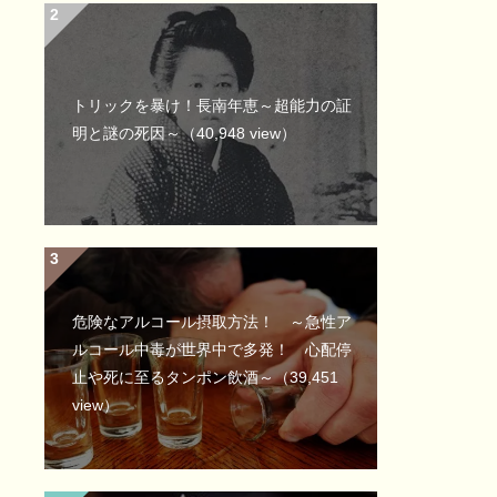
トリックを暴け！長南年恵～超能力の証
明と謎の死因～
（40,948 view）
危険なアルコール摂取方法！ ～急性ア
ルコール中毒が世界中で多発！ 心配停
止や死に至るタンポン飲酒～
（39,451
view）