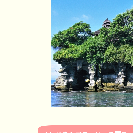
r
o
e
o
n
k
a