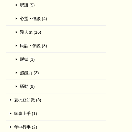
呪詛 (5)
心霊・怪談 (4)
殺人鬼 (16)
民話・伝説 (8)
脱獄 (3)
超能力 (3)
騒動 (9)
夏の豆知識 (3)
家事上手 (1)
年中行事 (2)