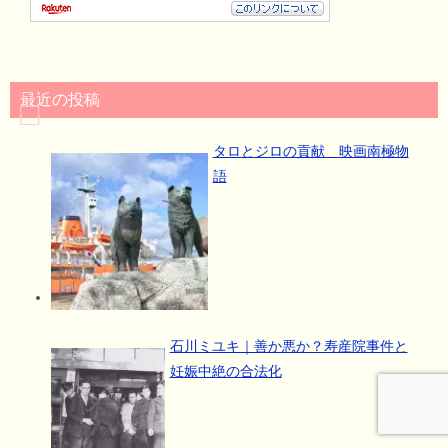
最近の投稿
タロとジロの貢献 映画南極物
語
石川ミユキ｜善か悪か？寿産院事件と
妊娠中絶の合法化