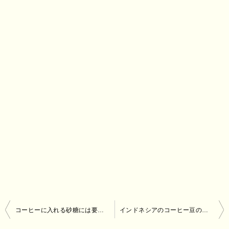
投
コーヒーに入れる砂糖には要注意！マヌカハニーがおすすめ
インドネシアのコーヒー豆の特徴
稿