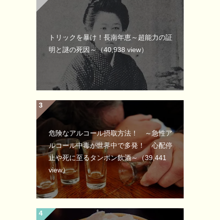
トリックを暴け！長南年恵～超能力の証
明と謎の死因～
（40,938 view）
危険なアルコール摂取方法！ ～急性ア
ルコール中毒が世界中で多発！ 心配停
止や死に至るタンポン飲酒～
（39,441
view）