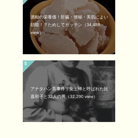
酒粕の栄養価！肝臓・便秘・美肌によい
効能！？ためしてガッテン
（34,488
view）
アナタハン島事件｜女王蜂と呼ばれた比
嘉和子と32人の男
（32,290 view）