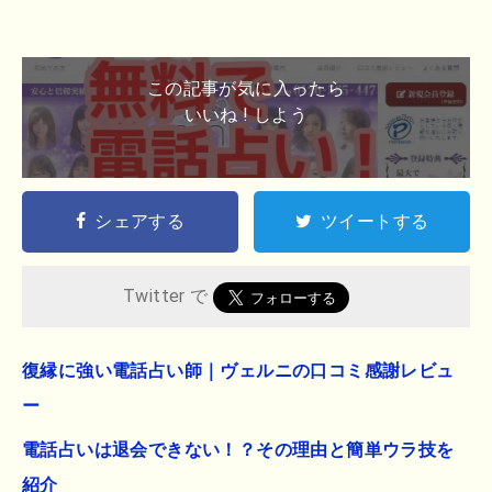
この記事が気に入ったら
いいね ! しよう
シェアする
ツイートする
Twitter で
復縁に強い電話占い師｜ヴェルニの口コミ感謝レビュ
ー
電話占いは退会できない！？その理由と簡単ウラ技を
紹介