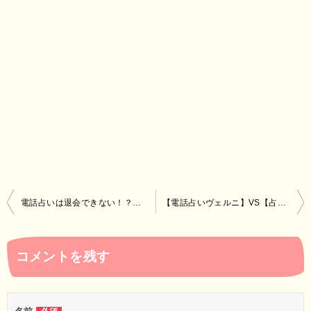
投
電話占いは退会できない！？その理由と簡単ウラ技を紹介
【電話占いヴェルニ】VS【占いの館】人気占い師の料金比較
稿
ナ
コメントを残す
ビ
ゲ