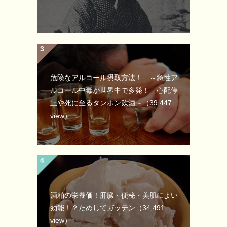
危険なアルコール摂取方法！ ～急性ア
ルコール中毒が世界中で多発！ 心配停
止や死に至るタンポン飲酒～
（39,447
view）
酒粕の栄養価！肝臓・便秘・美肌によい
効能！？ためしてガッテン
（34,491
view）