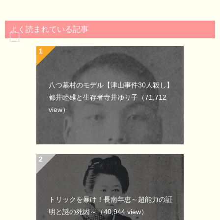
よく読まれている記事
八つ墓村のモデル【津山事件30人殺し】
都井睦雄と生存者寺井ゆり子
（71,712
view）
トリックを暴け！長南年恵～超能力の証
明と謎の死因～
（40,944 view）