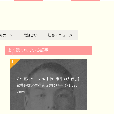
何の日？
電話占い
社会・ニュース
よく読まれている記事
八つ墓村のモデル【津山事件30人殺し】
都井睦雄と生存者寺井ゆり子
（71,678
view）