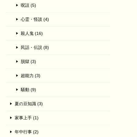
呪詛 (5)
心霊・怪談 (4)
殺人鬼 (16)
民話・伝説 (8)
脱獄 (3)
超能力 (3)
騒動 (9)
夏の豆知識 (3)
家事上手 (1)
年中行事 (2)