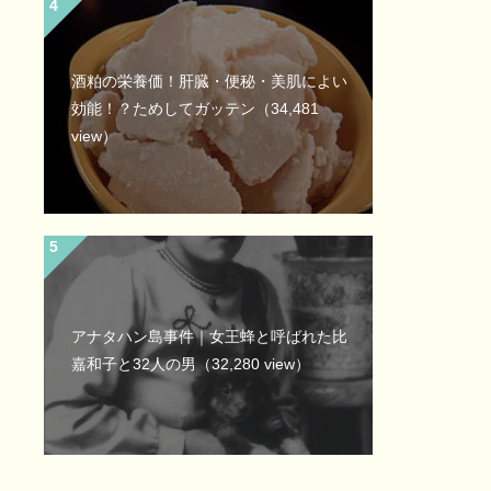
酒粕の栄養価！肝臓・便秘・美肌によい
効能！？ためしてガッテン
（34,481
view）
アナタハン島事件｜女王蜂と呼ばれた比
嘉和子と32人の男
（32,280 view）