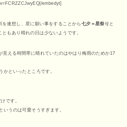
ch?v=FCRZZCJwyEQ[/embedyt]
川を連想し、星に願い事をすることから
七夕＝星祭り
と
こともあり晴れの日は少ないようです。
が見える時間帯に晴れていたのはやはり梅雨のためか17
どうかといったところです。
だけです。
回というのは可愛そうすぎます。