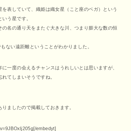
星を表していて、織姫は織女星（こと座のベガ）という
という星です。
その名の通り天をまたぐ大きな川、つまり膨大な数の恒
でもない遠距離ということがわかりました。
年に一度の会えるチャンスはうれしいとは思いますが、
忘れてしまいそうですね。
にありましたので掲載しておきます。
?v=9JBOxlj205g[/embedyt]