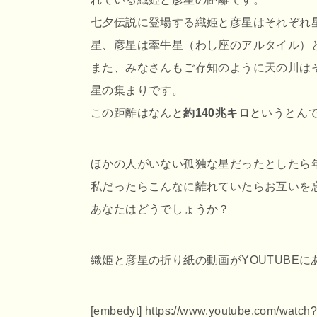
七夕伝説に登場する織姫と彦星はそれぞれ
星、彦星は牽牛星（わし座のアルタイル）
また、みなさんもご存知のように天の川は
星の集まりです。
この距離はなんと
約140兆キロ
というとん
ほかの人がいない孤独な星だったとしたら
私だったらこんなに離れていたらお互いを
あなたはどうでしょうか？
織姫と彦星の折り紙の動画がYOUTUBE
[embedyt] https://www.youtube.com/watch