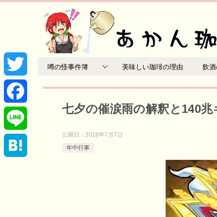
噂の怪事件簿
美味しい珈琲の理由
飲酒
T
七夕の催涙雨の解釈と140
w
F
i
公開日：
2018年7月7日
a
L
年中行事
t
c
i
H
t
e
n
a
e
b
e
t