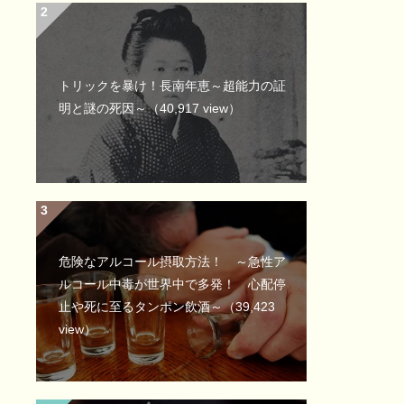
トリックを暴け！長南年恵～超能力の証
明と謎の死因～
（40,917 view）
危険なアルコール摂取方法！ ～急性ア
ルコール中毒が世界中で多発！ 心配停
止や死に至るタンポン飲酒～
（39,423
view）