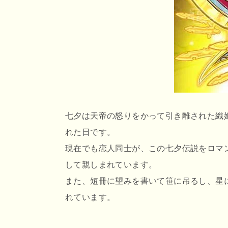
r
o
e
o
n
k
a
七夕は天帝の怒りをかって引き離された織
れた日です。
現在でも恋人同士が、この七夕伝説をロマ
して親しまれています。
また、短冊に望みを書いて笹に吊るし、星
れています。