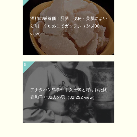
酒粕の栄養価！肝臓・便秘・美肌によい
効能！？ためしてガッテン
（34,490
view）
アナタハン島事件｜女王蜂と呼ばれた比
嘉和子と32人の男
（32,292 view）