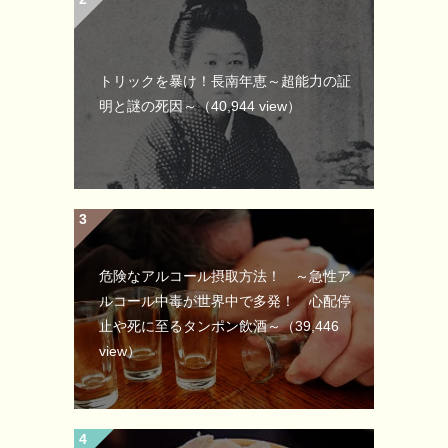
トリックを暴け！長南年恵～超能力の証
明と謎の死因～
（40,944 view）
危険なアルコール摂取方法！ ～急性ア
ルコール中毒が世界中で多発！ 心配停
止や死に至るタンポン飲酒～
（39,446
view）