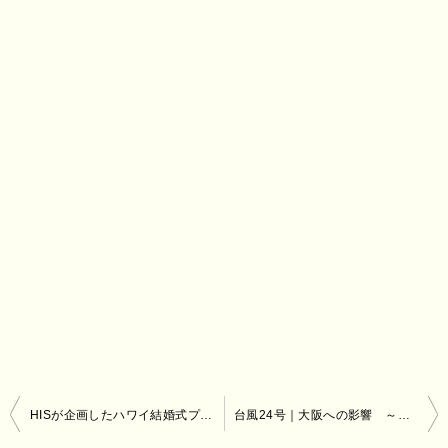
投
HISが企画したハワイ結婚式プランがキャンセル
台風24号｜大阪への影響 ～テレビを見ない方へ～
稿