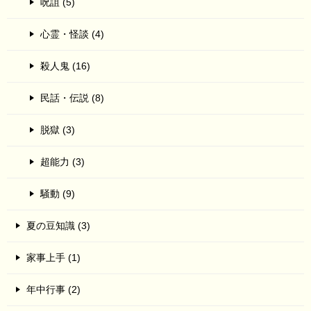
呪詛 (5)
心霊・怪談 (4)
殺人鬼 (16)
民話・伝説 (8)
脱獄 (3)
超能力 (3)
騒動 (9)
夏の豆知識 (3)
家事上手 (1)
年中行事 (2)