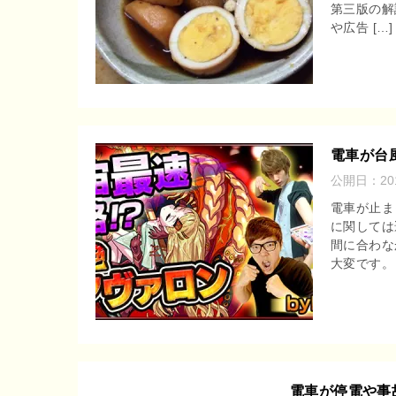
第三版の解
r
o
や広告 […]
e
o
n
k
a
電車が台
公開日：
2
電車が止ま
に関しては
間に合わな
大変です。 
電車が停電や事