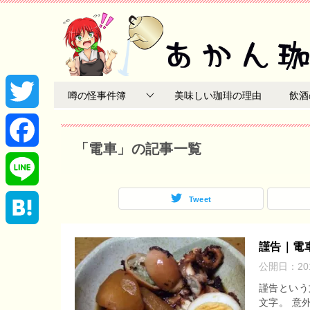
噂の怪事件簿
美味しい珈琲の理由
飲酒
T
「電車」の記事一覧
w
F
i
a
Tweet
L
t
c
i
H
謹告｜電
t
e
公開日：
2
n
a
謹告という
e
b
e
文字。 意
t