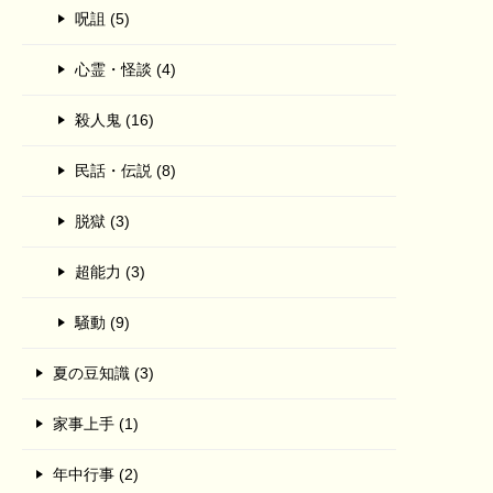
呪詛 (5)
心霊・怪談 (4)
殺人鬼 (16)
民話・伝説 (8)
脱獄 (3)
超能力 (3)
騒動 (9)
夏の豆知識 (3)
家事上手 (1)
年中行事 (2)