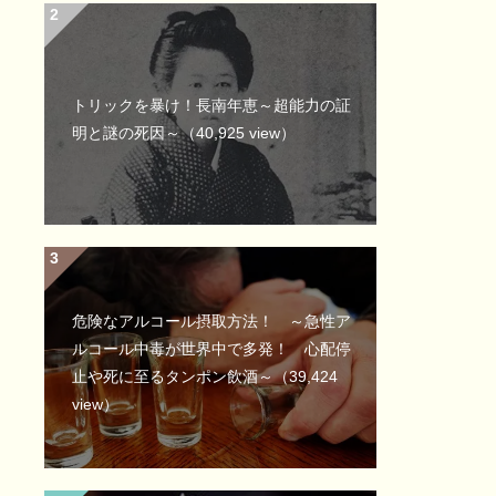
トリックを暴け！長南年恵～超能力の証
明と謎の死因～
（40,925 view）
危険なアルコール摂取方法！ ～急性ア
ルコール中毒が世界中で多発！ 心配停
止や死に至るタンポン飲酒～
（39,424
view）