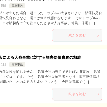
月5日
電車事故
ブルが生じた場合、起こったトラブルの大きさにより一部運転見合
運転見合わせなど、電車は停止状態になります。 そのトラブルの
、車が踏切内で立ち往生したときや人身事故、地震、停電 […]
続きを読む
殺による人身事故に対する損害賠償責務の相続
月1日
電車事故
自殺は後を絶ちません。 鉄道会社の視点で見れば人身事故。 鉄道
「マグロ」です。 そう、鉄道会社は被害者となり、損害賠償請求
聞いたことのある方も多いでしょう。 今回は電車で […]
続きを読む