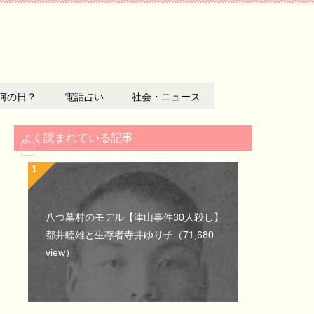
何の日？
電話占い
社会・ニュース
よく読まれている記事
八つ墓村のモデル【津山事件30人殺し】
都井睦雄と生存者寺井ゆり子
（71,680
view）