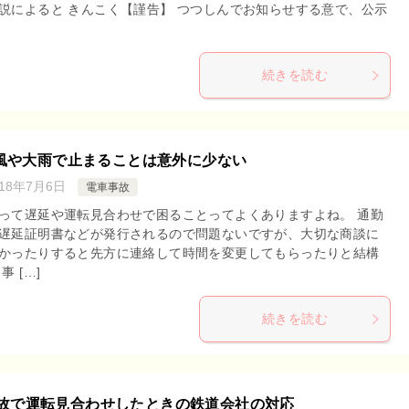
説によると きんこく【謹告】 つつしんでお知らせする意で、公示
続きを読む
風や大雨で止まることは意外に少ない
018年7月6日
電車事故
って遅延や運転見合わせで困ることってよくありますよね。 通勤
遅延証明書などが発行されるので問題ないですが、大切な商談に
かったりすると先方に連絡して時間を変更してもらったりと結構
事 […]
続きを読む
故で運転見合わせしたときの鉄道会社の対応