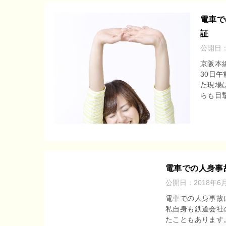
電車で
証
公開日
京阪本
30日
た現場
らも目撃
電車での人身事
公開日：
2018年6
電車での人身事故
私自身も鉄道会社
たこともあります。