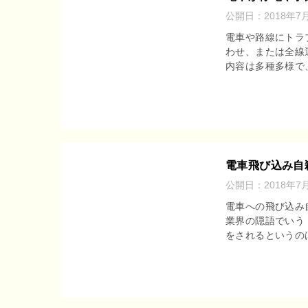
公開日：
2018年7
電車や路線にトラ
わせ、または全線
内容は多種多様で
電車飛び込み自
公開日：
2018年7
電車への飛び込み
業界の隠語でいう
をされるというのは