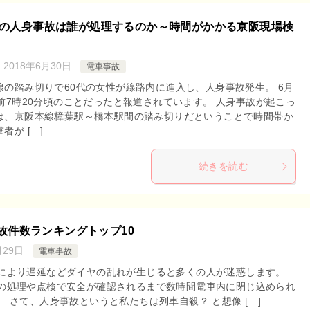
の人身事故は誰が処理するのか～時間がかかる京阪現場検
：
2018年6月30日
電車事故
線の踏み切りで60代の女性が線路内に進入し、人身事故発生。 6月
午前7時20分頃のことだったと報道されています。 人身事故が起こっ
は、京阪本線樟葉駅～橋本駅間の踏み切りだということで時間帯か
者が […]
続きを読む
故件数ランキングトップ10
月29日
電車事故
により遅延などダイヤの乱れが生じると多くの人が迷惑します。
の処理や点検で安全が確認されるまで数時間電車内に閉じ込められ
 さて、人身事故というと私たちは列車自殺？ と想像 […]