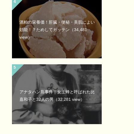
酒粕の栄養価！肝臓・便秘・美肌によい
効能！？ためしてガッテン
（34,481
view）
アナタハン島事件｜女王蜂と呼ばれた比
嘉和子と32人の男
（32,281 view）