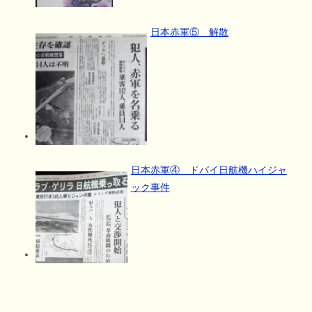
日本赤軍⑤ 解散
日本赤軍④ ドバイ日航機ハイジャ
ック事件