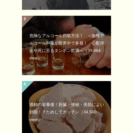
危険なアルコール摂取方法！ ～急性ア
ルコール中毒が世界中で多発！ 心配停
止や死に至るタンポン飲酒～
（39,464
view）
酒粕の栄養価！肝臓・便秘・美肌によい
効能！？ためしてガッテン
（34,500
view）