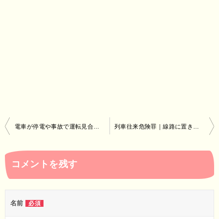
投
電車が停電や事故で運転見合わせしたときの鉄道会社の対応
列車往来危険罪｜線路に置き石で死刑または無期懲役
稿
ナ
コメントを残す
ビ
ゲ
ー
名前
必須
シ