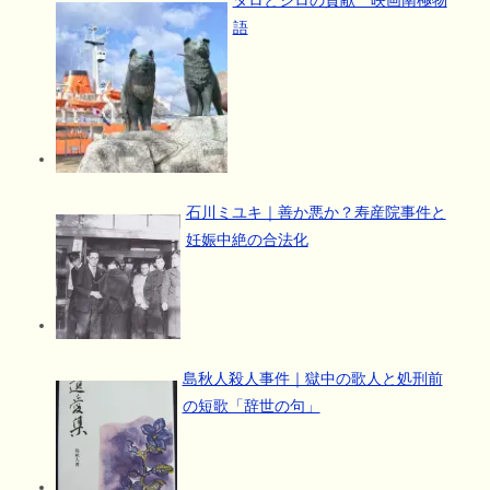
語
石川ミユキ｜善か悪か？寿産院事件と
妊娠中絶の合法化
島秋人殺人事件｜獄中の歌人と処刑前
の短歌「辞世の句」