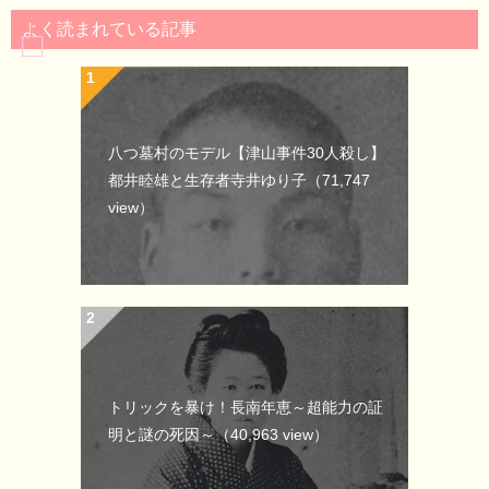
よく読まれている記事
八つ墓村のモデル【津山事件30人殺し】
都井睦雄と生存者寺井ゆり子
（71,747
view）
トリックを暴け！長南年恵～超能力の証
明と謎の死因～
（40,963 view）