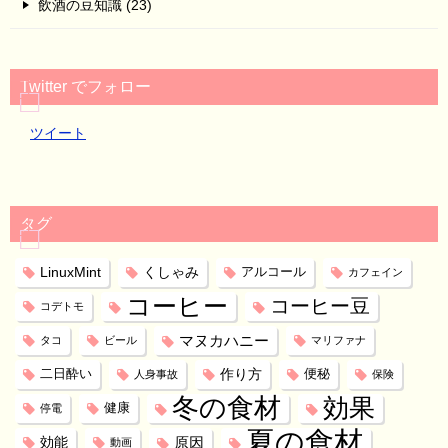
飲酒の豆知識 (23)
Twitter でフォロー
ツイート
タグ
LinuxMint
くしゃみ
アルコール
カフェイン
コーヒー
コーヒー豆
コデトモ
マヌカハニー
タコ
ビール
マリファナ
作り方
二日酔い
便秘
人身事故
保険
冬の食材
効果
健康
停電
夏の食材
効能
原因
動画