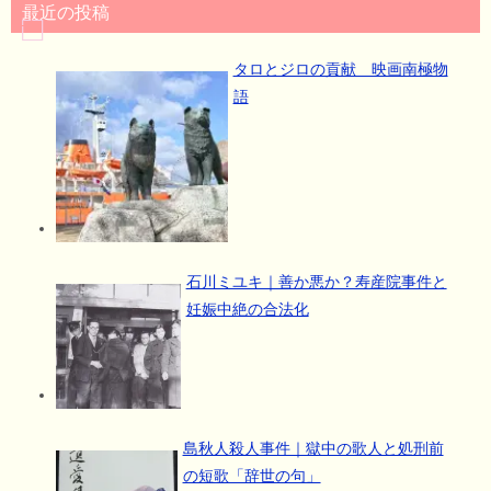
最近の投稿
タロとジロの貢献 映画南極物
語
石川ミユキ｜善か悪か？寿産院事件と
妊娠中絶の合法化
島秋人殺人事件｜獄中の歌人と処刑前
の短歌「辞世の句」