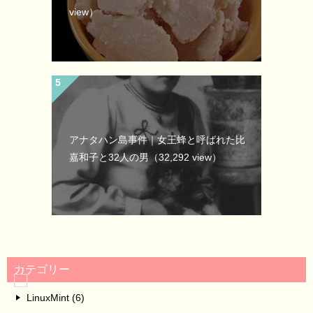
view）
アナタハン島事件｜女王蜂と呼ばれた比
嘉和子と32人の男
（32,292 view）
カテゴリー
LinuxMint (6)