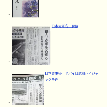
日本赤軍⑤ 解散
日本赤軍④ ドバイ日航機ハイジャ
ック事件