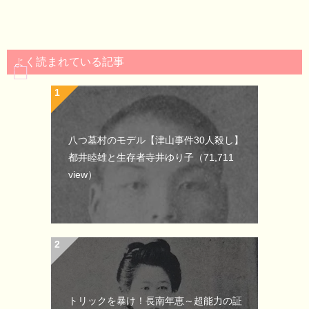
よく読まれている記事
八つ墓村のモデル【津山事件30人殺し】
都井睦雄と生存者寺井ゆり子
（71,711
view）
トリックを暴け！長南年恵～超能力の証