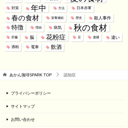
年中
対策
日本赤軍
方法
春の食材
殺人事件
栄養補給
歴史
秋の食材
特徴
病気
理由
花粉症
脳
違い
肝臓
豆
逮捕
飲酒
電車
酒粕
あかん珈琲SPARK
TOP
認知症
プライバシーポリシー
サイトマップ
お問い合わせ