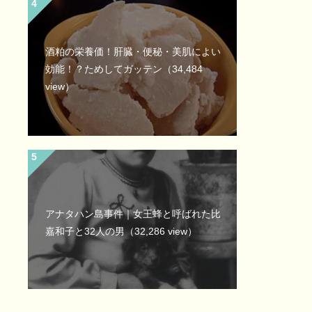
酒粕の栄養価！肝臓・便秘・美肌によい
効能！？ためしてガッテン
（34,484
view）
アナタハン島事件｜女王蜂と呼ばれた比
嘉和子と32人の男
（32,286 view）