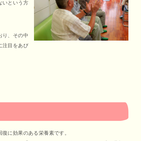
ないという方
おり、その中
に注目をあび
回復に効果のある栄養素です。