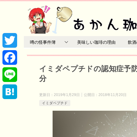
噂の怪事件簿
美味しい珈琲の理由
飲酒
T
イミダペプチドの認知症予
w
F
分
i
a
L
更新日：
2019年1月29日
公開日：
2018年11月20日
t
c
イミダペプチド
i
H
t
e
n
a
e
b
e
t