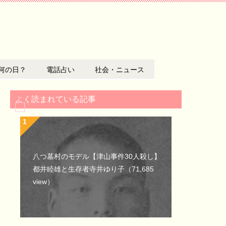
何の日？
電話占い
社会・ニュース
よく読まれている記事
八つ墓村のモデル【津山事件30人殺し】
都井睦雄と生存者寺井ゆり子
（71,685
view）