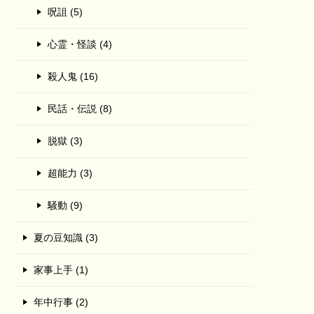
呪詛 (5)
心霊・怪談 (4)
殺人鬼 (16)
民話・伝説 (8)
脱獄 (3)
超能力 (3)
騒動 (9)
夏の豆知識 (3)
家事上手 (1)
年中行事 (2)