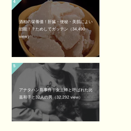
酒粕の栄養価！肝臓・便秘・美肌によい
効能！？ためしてガッテン
（34,490
view）
アナタハン島事件｜女王蜂と呼ばれた比
嘉和子と32人の男
（32,292 view）