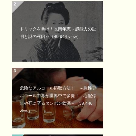
トリックを暴け！長南年恵～超能力の証
明と謎の死因～
（40,944 view）
危険なアルコール摂取方法！ ～急性ア
ルコール中毒が世界中で多発！ 心配停
止や死に至るタンポン飲酒～
（39,446
view）