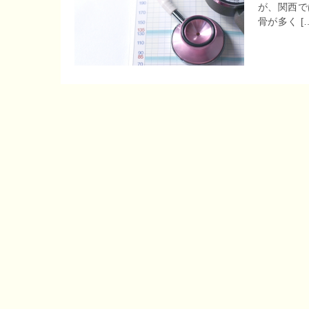
が、関西で
r
o
骨が多く [
e
o
n
k
a