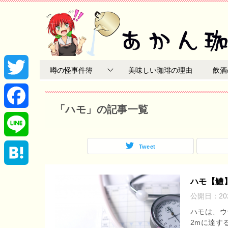
噂の怪事件簿
美味しい珈琲の理由
飲酒
T
「ハモ」の記事一覧
w
F
i
a
Tweet
L
t
c
i
H
ハモ【鱧
t
e
公開日：
2
n
a
ハモは、ウ
e
b
e
2mに達す
t