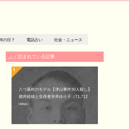
何の日？
電話占い
社会・ニュース
よく読まれている記事
八つ墓村のモデル【津山事件30人殺し】
都井睦雄と生存者寺井ゆり子
（71,712
view）