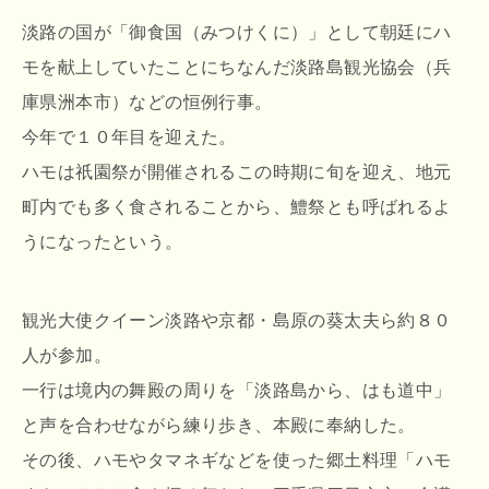
淡路の国が「御食国（みつけくに）」として朝廷にハ
モを献上していたことにちなんだ淡路島観光協会（兵
庫県洲本市）などの恒例行事。
今年で１０年目を迎えた。
ハモは祇園祭が開催されるこの時期に旬を迎え、地元
町内でも多く食されることから、鱧祭とも呼ばれるよ
うになったという。
観光大使クイーン淡路や京都・島原の葵太夫ら約８０
人が参加。
一行は境内の舞殿の周りを「淡路島から、はも道中」
と声を合わせながら練り歩き、本殿に奉納した。
その後、ハモやタマネギなどを使った郷土料理「ハモ