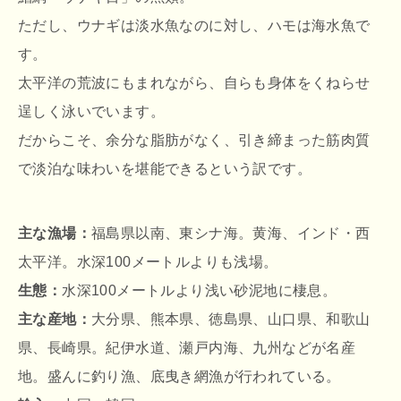
ただし、ウナギは淡水魚なのに対し、ハモは海水魚で
す。
太平洋の荒波にもまれながら、自らも身体をくねらせ
逞しく泳いでいます。
だからこそ、余分な脂肪がなく、引き締まった筋肉質
で淡泊な味わいを堪能できるという訳です。
主な漁場：
福島県以南、東シナ海。黄海、インド・西
太平洋。水深100メートルよりも浅場。
生態：
水深100メートルより浅い砂泥地に棲息。
主な産地：
大分県、熊本県、徳島県、山口県、和歌山
県、長崎県。紀伊水道、瀬戸内海、九州などが名産
地。盛んに釣り漁、底曳き網漁が行われている。