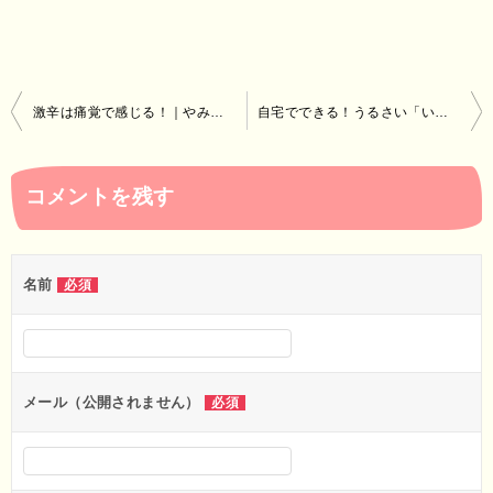
投
激辛は痛覚で感じる！｜やみつきの理由は脳内麻薬だった～10万スコビルのデスソース！激辛ペヤング、すこびる辛麺、カレー、チャーハン、ラーメンなど
自宅でできる！うるさい「いびき」7つの改善法｜病院治療と保険
稿
ナ
コメントを残す
ビ
ゲ
ー
名前
必須
シ
ョ
ン
メール（公開されません）
必須