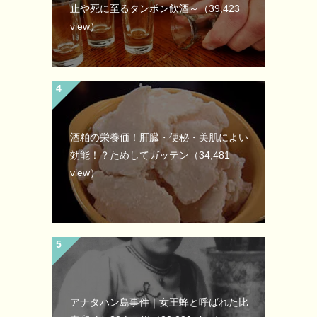
止や死に至るタンポン飲酒～
（39,423
view）
酒粕の栄養価！肝臓・便秘・美肌によい
効能！？ためしてガッテン
（34,481
view）
アナタハン島事件｜女王蜂と呼ばれた比