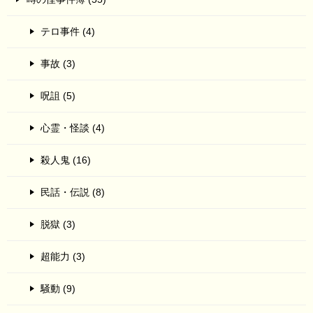
テロ事件 (4)
事故 (3)
呪詛 (5)
心霊・怪談 (4)
殺人鬼 (16)
民話・伝説 (8)
脱獄 (3)
超能力 (3)
騒動 (9)