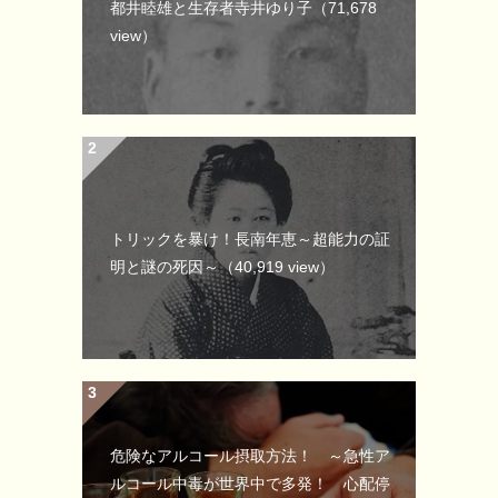
都井睦雄と生存者寺井ゆり子
（71,678
view）
トリックを暴け！長南年恵～超能力の証
明と謎の死因～
（40,919 view）
危険なアルコール摂取方法！ ～急性ア
ルコール中毒が世界中で多発！ 心配停