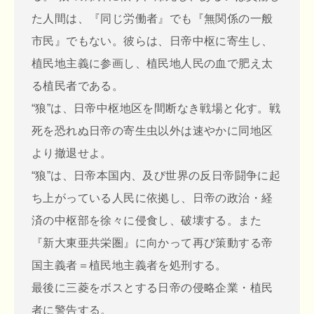
た人間は、『同じ労働者』でも『無関係の一般
市民』でもない。彼らは、日帝中枢に寄生し、
植民地主義に参画し、植民地人民の血で肥え太
る植民者である。
“狼”は、日帝中枢地区を間断なき戦場と化す。戦
死を恐れぬ日帝の寄生虫以外は速やかに同地区
より撤退せよ。
“狼”は、日帝本国内、及び世界の反日帝闘争に起
ち上がっている人民に依拠し、日帝の政治・経
済の中枢部を徐々に侵食し、破壊する。また
『新大東亜共栄圏』に向かって再び策動する帝
国主義者＝植民地主義者を処刑する。
最後に三菱をボスとする日帝の侵略企業・植民
者に警告する。