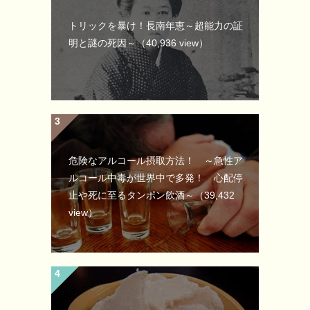
トリックを暴け！長南年恵～超能力の証
明と謎の死因～
（40,936 view）
危険なアルコール摂取方法！ ～急性ア
ルコール中毒が世界中で多発！ 心配停
止や死に至るタンポン飲酒～
（39,432
view）