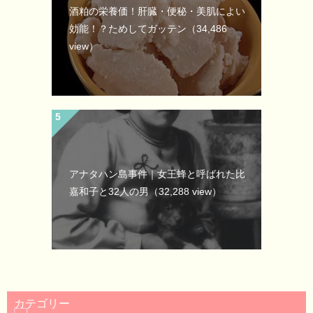
酒粕の栄養価！肝臓・便秘・美肌によい
効能！？ためしてガッテン
（34,486
view）
アナタハン島事件｜女王蜂と呼ばれた比
嘉和子と32人の男
（32,288 view）
カテゴリー