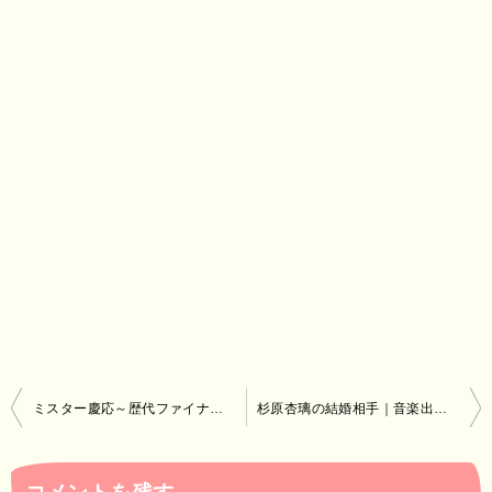
投
ミスター慶応～歴代ファイナリストはアナウンサーが多い～
杉原杏璃の結婚相手｜音楽出版会社の仕事
稿
ナ