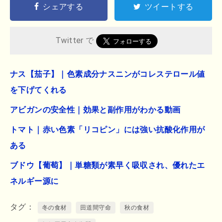
シェアする
ツイートする
Twitter で
ナス【茄子】｜色素成分ナスニンがコレステロール値
を下げてくれる
アビガンの安全性｜効果と副作用がわかる動画
トマト｜赤い色素「リコピン」には強い抗酸化作用が
ある
ブドウ【葡萄】｜単糖類が素早く吸収され、優れたエ
ネルギー源に
タグ
冬の食材
田道間守命
秋の食材