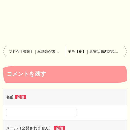
投
ブドウ【葡萄】｜単糖類が素早く吸収され、優れたエネルギー源に
モモ【桃】｜果実は腸内環境を整え、種は消炎、葉の煎じ汁は汗疹に
稿
ナ
コメントを残す
ビ
ゲ
ー
名前
必須
シ
ョ
ン
メール（公開されません）
必須