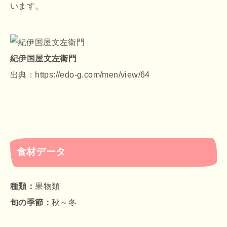
います。
紀伊国屋文左衛門
出典：https://edo-g.com/men/view/64
食材データ
種類：
果物類
旬の季節：
秋～冬