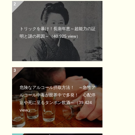
トリックを暴け！長南年恵～超能力の証
明と謎の死因～
（40,925 view）
危険なアルコール摂取方法！ ～急性ア
ルコール中毒が世界中で多発！ 心配停
止や死に至るタンポン飲酒～
（39,424
view）