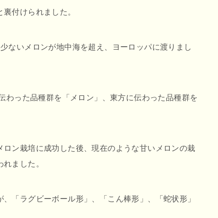
と裏付けられました。
の少ないメロンが地中海を超え、ヨーロッパに渡りまし
に伝わった品種群を「メロン」、東方に伝わった品種群を
メロン栽培に成功した後、現在のような甘いメロンの栽
われました。
が、「ラグビーボール形」、「こん棒形」、「蛇状形」