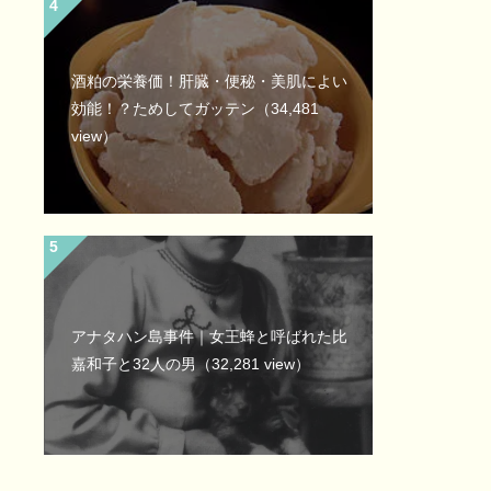
酒粕の栄養価！肝臓・便秘・美肌によい
効能！？ためしてガッテン
（34,481
view）
アナタハン島事件｜女王蜂と呼ばれた比
嘉和子と32人の男
（32,281 view）