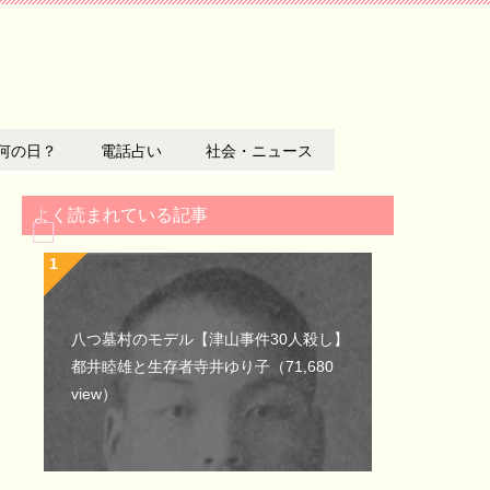
何の日？
電話占い
社会・ニュース
よく読まれている記事
八つ墓村のモデル【津山事件30人殺し】
都井睦雄と生存者寺井ゆり子
（71,680
view）