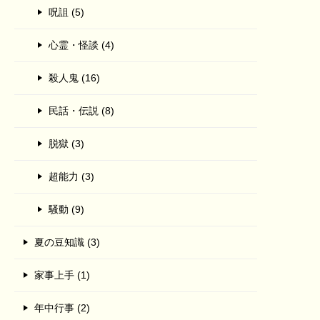
呪詛 (5)
心霊・怪談 (4)
殺人鬼 (16)
民話・伝説 (8)
脱獄 (3)
超能力 (3)
騒動 (9)
夏の豆知識 (3)
家事上手 (1)
年中行事 (2)