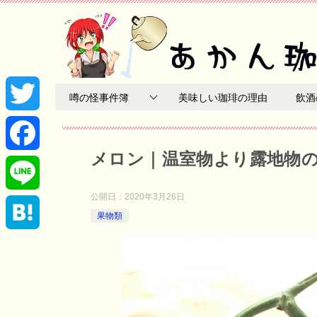
噂の怪事件簿
美味しい珈琲の理由
飲酒
T
メロン｜温室物より露地物
w
F
i
公開日：
2020年3月26日
a
L
果物類
t
c
i
H
t
e
n
a
e
b
e
t