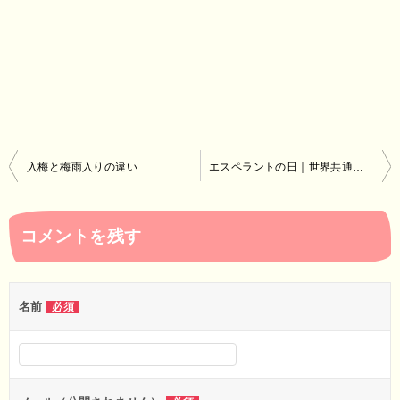
投
入梅と梅雨入りの違い
エスペラントの日｜世界共通語で世界が平和になる
稿
ナ
コメントを残す
ビ
ゲ
ー
名前
必須
シ
ョ
ン