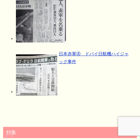
日本赤軍④ ドバイ日航機ハイジャ
ック事件
特集