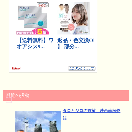
最近の投稿
タロとジロの貢献 映画南極物
語