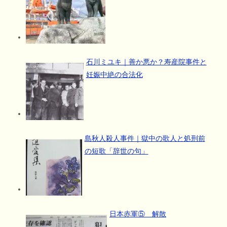
石川ミユキ｜善か悪か？寿産院事件と
妊娠中絶の合法化
島秋人殺人事件｜獄中の歌人と処刑前
の短歌「辞世の句」
日本赤軍⑤ 解散