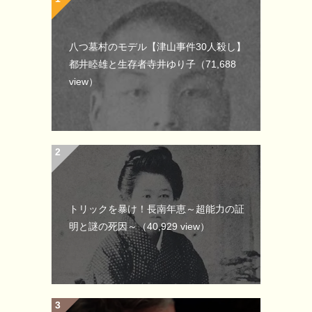
八つ墓村のモデル【津山事件30人殺し】
都井睦雄と生存者寺井ゆり子
（71,688
view）
トリックを暴け！長南年恵～超能力の証
明と謎の死因～
（40,929 view）