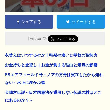
シェアする
ツイートする
Twitter で
衣替えはいつするのか｜時期の違いと学校の強制力
お金持ちと金貸し｜お金が集まる理由と景気の影響
SSエアフィールド号～ノアの方舟は実在したかも知れ
ない～水上に浮かぶ森
犬鳴村伝説～日本国憲法が通用しない伝説の村はどこ
にあるのか？～