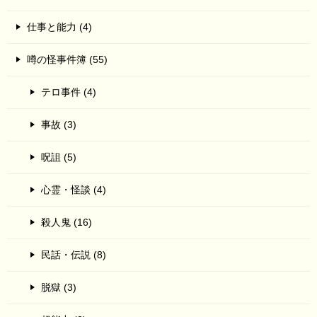
仕事と能力 (4)
噂の怪事件簿 (55)
テロ事件 (4)
事故 (3)
呪詛 (5)
心霊・怪談 (4)
殺人鬼 (16)
民話・伝説 (8)
脱獄 (3)