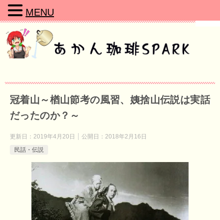
MENU
冠着山～楢山節考の風習、姨捨山伝説は実話
だったのか？～
更新日：
2019年4月20日
公開日：
2018年2月16日
民話・伝説