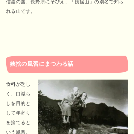
信濃の国、長野県にそびえ、「姨捨山」の別名で知ら
れる山です。
姨捨の風習にまつわる話
食料が乏し
く、口減ら
しを目的と
して年寄り
を捨てると
いう風習。