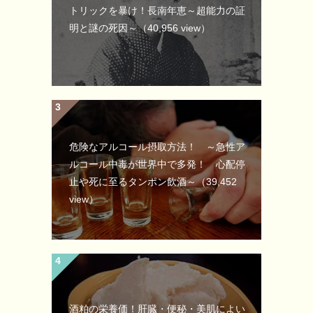
トリックを暴け！長南年恵～超能力の証
明と謎の死因～
（40,956 view）
危険なアルコール摂取方法！ ～急性ア
ルコール中毒が世界中で多発！ 心配停
止や死に至るタンポン飲酒～
（39,452
view）
酒粕の栄養価！肝臓・便秘・美肌によい