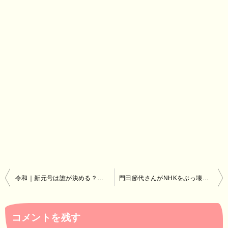
投
令和｜新元号は誰が決める？手順から重要人物を割り出す
門田節代さんがNHKをぶっ壊す！NHKから国民を守る党
稿
ナ
コメントを残す
ビ