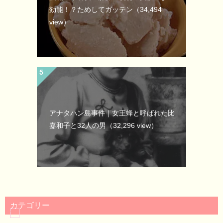
効能！？ためしてガッテン
（34,494
view）
アナタハン島事件｜女王蜂と呼ばれた比
嘉和子と32人の男
（32,296 view）
カテゴリー