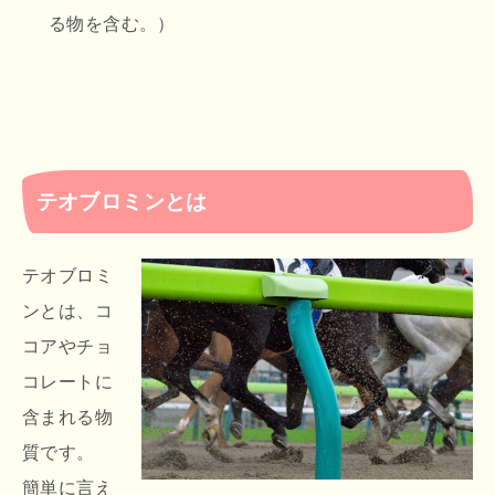
る物を含む。）
テオブロミンとは
テオブロミ
ンとは、コ
コアやチョ
コレートに
含まれる物
質です。
簡単に言え