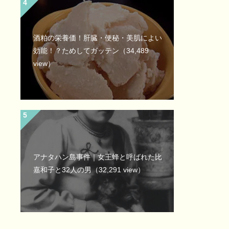
酒粕の栄養価！肝臓・便秘・美肌によい
効能！？ためしてガッテン
（34,489
view）
アナタハン島事件｜女王蜂と呼ばれた比
嘉和子と32人の男
（32,291 view）