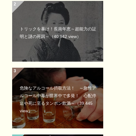
トリックを暴け！長南年恵～超能力の証
明と謎の死因～
（40,942 view）
危険なアルコール摂取方法！ ～急性ア
ルコール中毒が世界中で多発！ 心配停
止や死に至るタンポン飲酒～
（39,445
view）