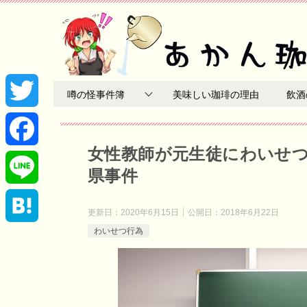
噂の怪事件簿
美味しい珈琲の理由
飲酒
T
女性教師が元生徒にわいせ
w
F
県事件
i
a
L
更新日：
2020年6月15日
公開日：
2018年6月22日
t
c
わいせつ行為
i
H
t
e
n
a
e
b
e
t