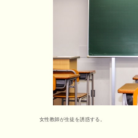
r
o
e
o
n
k
a
女性教師が生徒を誘惑する。