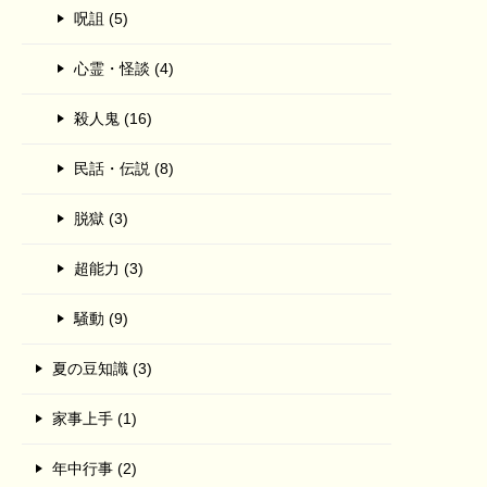
呪詛 (5)
心霊・怪談 (4)
殺人鬼 (16)
民話・伝説 (8)
脱獄 (3)
超能力 (3)
騒動 (9)
夏の豆知識 (3)
家事上手 (1)
年中行事 (2)