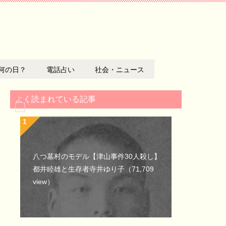
何の日？
電話占い
社会・ニュース
よく読まれている記事
八つ墓村のモデル【津山事件30人殺し】
都井睦雄と生存者寺井ゆり子
（71,709
view）