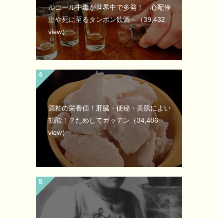
ルコール中毒が世界中で多発！ 心配停
止や死に至るタンポン飲酒～
（39,432
view）
酒粕の栄養価！肝臓・便秘・美肌によい
効能！？ためしてガッテン
（34,486
view）