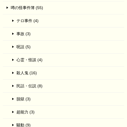
噂の怪事件簿 (55)
テロ事件 (4)
事故 (3)
呪詛 (5)
心霊・怪談 (4)
殺人鬼 (16)
民話・伝説 (8)
脱獄 (3)
超能力 (3)
騒動 (9)