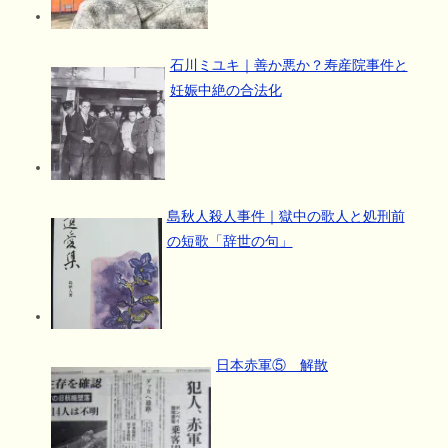
石川ミユキ｜善か悪か？寿産院事件と
妊娠中絶の合法化
島秋人殺人事件｜獄中の歌人と処刑前
の短歌「辞世の句」
日本赤軍⑤ 解散