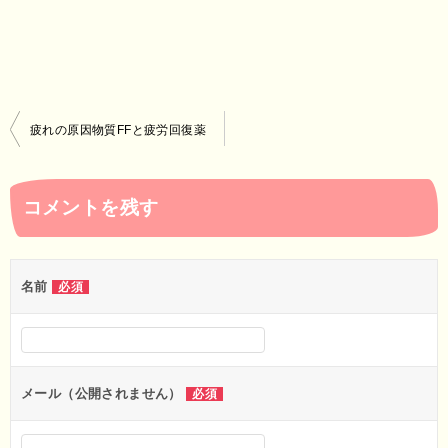
投
疲れの原因物質FFと疲労回復薬
稿
ナ
コメントを残す
ビ
ゲ
ー
名前
必須
シ
ョ
ン
メール（公開されません）
必須