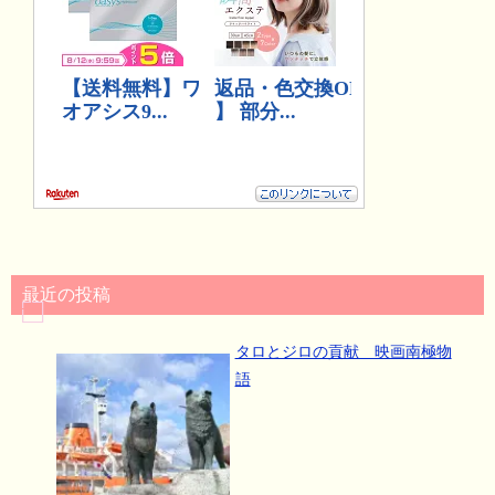
最近の投稿
タロとジロの貢献 映画南極物
語