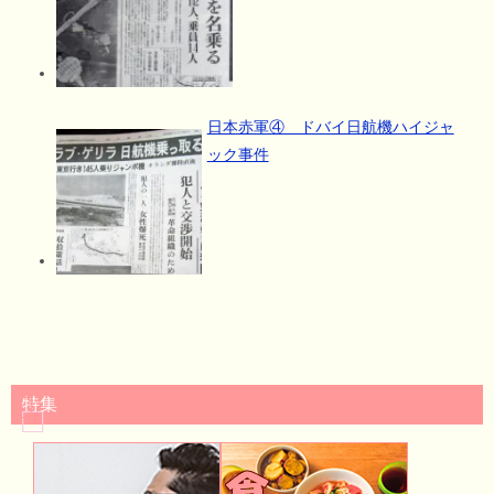
日本赤軍④ ドバイ日航機ハイジャ
ック事件
特集