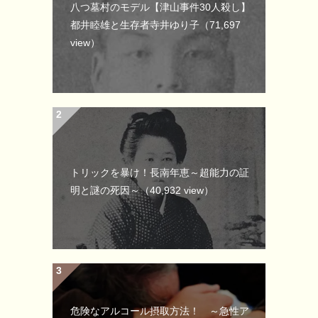
八つ墓村のモデル【津山事件30人殺し】
都井睦雄と生存者寺井ゆり子
（71,697
view）
トリックを暴け！長南年恵～超能力の証
明と謎の死因～
（40,932 view）
危険なアルコール摂取方法！ ～急性ア