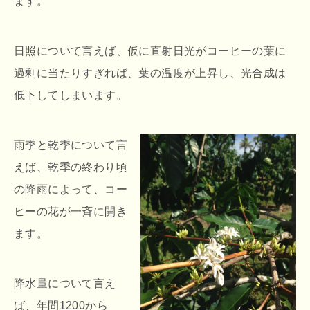
ます。
日照について言えば、仮に直射日光がコーヒーの葉に
過剰に当たりすぎれば、葉の温度が上昇し、光合成は
低下してしまいます。
雨季と乾季について言
えば、乾季の終わり頃
の降雨によって、コー
ヒーの花が一斉に開き
ます。
降水量について言え
ば、年間1200から