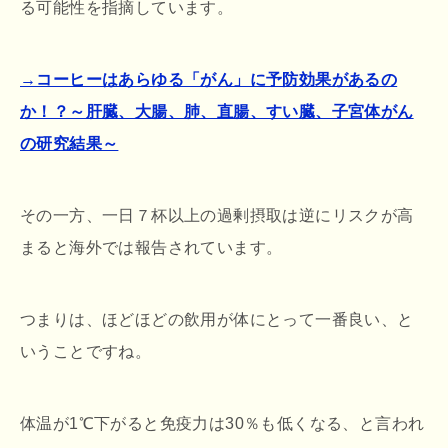
る可能性を指摘しています。
→コーヒーはあらゆる「がん」に予防効果があるの
か！？～肝臓、大腸、肺、直腸、すい臓、子宮体がん
の研究結果～
その一方、一日７杯以上の過剰摂取は逆にリスクが高
まると海外では報告されています。
つまりは、ほどほどの飲用が体にとって一番良い、と
いうことですね。
体温が1℃下がると免疫力は30％も低くなる、と言われ