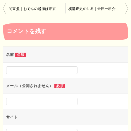
投
関東煮｜おでんの起源は東京でも関西でもなく広東！？
横溝正史の世界｜金田一耕介シリーズの特徴と岡山疎開
稿
ナ
コメントを残す
ビ
ゲ
ー
名前
必須
シ
ョ
ン
メール（公開されません）
必須
サイト