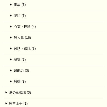
事故 (3)
呪詛 (5)
心霊・怪談 (4)
殺人鬼 (16)
民話・伝説 (8)
脱獄 (3)
超能力 (3)
騒動 (9)
夏の豆知識 (3)
家事上手 (1)