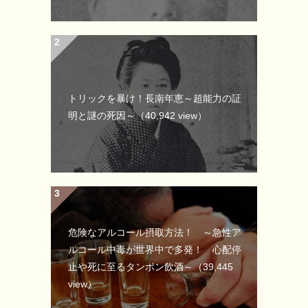
トリックを暴け！長南年恵～超能力の証
明と謎の死因～
（40,942 view）
危険なアルコール摂取方法！ ～急性ア
ルコール中毒が世界中で多発！ 心配停
止や死に至るタンポン飲酒～
（39,445
view）