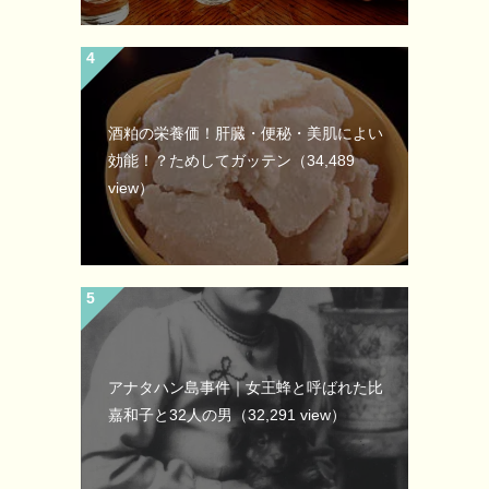
酒粕の栄養価！肝臓・便秘・美肌によい
効能！？ためしてガッテン
（34,489
view）
アナタハン島事件｜女王蜂と呼ばれた比
嘉和子と32人の男
（32,291 view）