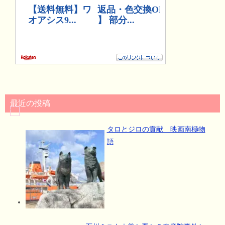
最近の投稿
タロとジロの貢献 映画南極物
語