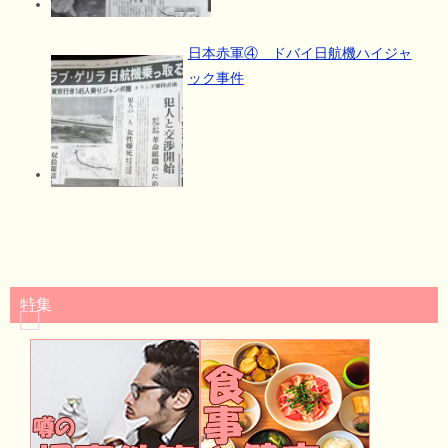
日本赤軍④ ドバイ日航機ハイジャ
ック事件
特集