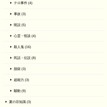
テロ事件 (4)
事故 (3)
呪詛 (5)
心霊・怪談 (4)
殺人鬼 (16)
民話・伝説 (8)
脱獄 (3)
超能力 (3)
騒動 (9)
夏の豆知識 (3)