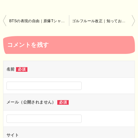
投
BTSの表現の自由｜原爆Tシャツで出演全滅（防弾少年団）
ゴルフルール改正｜知っておかないと事故する新規則
稿
ナ
コメントを残す
ビ
ゲ
ー
名前
必須
シ
ョ
ン
メール（公開されません）
必須
サイト