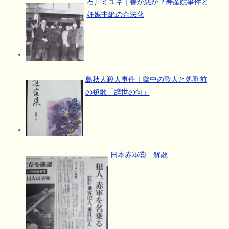
石川ミユキ｜善か悪か？寿産院事件と
妊娠中絶の合法化
島秋人殺人事件｜獄中の歌人と処刑前
の短歌「辞世の句」
日本赤軍⑤ 解散