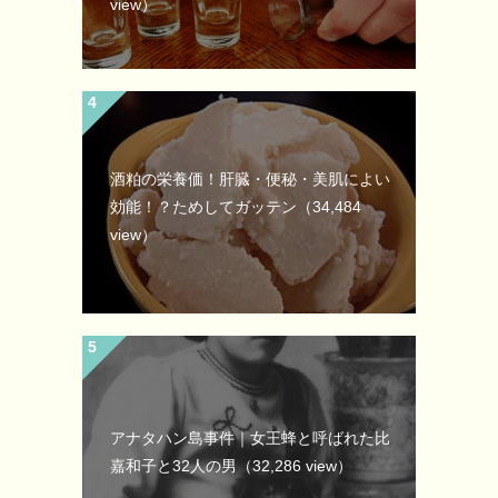
view）
酒粕の栄養価！肝臓・便秘・美肌によい
効能！？ためしてガッテン
（34,484
view）
アナタハン島事件｜女王蜂と呼ばれた比
嘉和子と32人の男
（32,286 view）