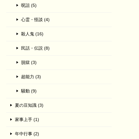
呪詛 (5)
心霊・怪談 (4)
殺人鬼 (16)
民話・伝説 (8)
脱獄 (3)
超能力 (3)
騒動 (9)
夏の豆知識 (3)
家事上手 (1)
年中行事 (2)