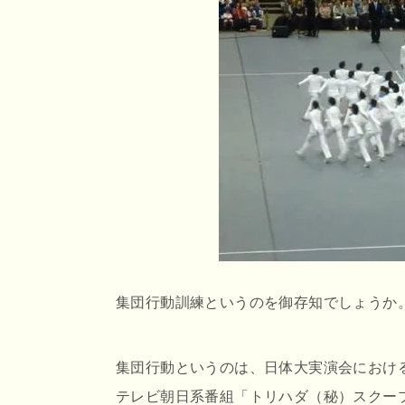
r
o
e
o
n
k
a
集団行動訓練というのを御存知でしょうか
集団行動というのは、日体大実演会におけ
テレビ朝日系番組「トリハダ（秘）スクープ