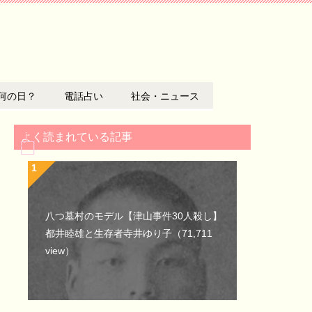
何の日？
電話占い
社会・ニュース
よく読まれている記事
八つ墓村のモデル【津山事件30人殺し】
都井睦雄と生存者寺井ゆり子
（71,711
view）