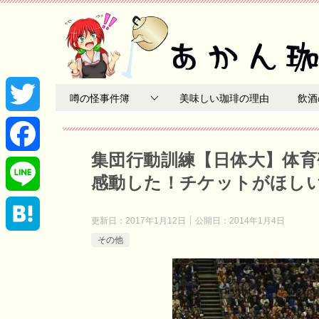
噂の怪事件簿
美味しい珈琲の理由
飲酒
T
集団行動訓練【日体大】体育
w
F
感動した！チケットがほし
i
a
L
更新日：
2017年1月12日
公開日：
2014年1月4日
t
c
その他
i
H
t
e
n
a
e
b
e
t