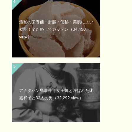
酒粕の栄養価！肝臓・便秘・美肌によい
効能！？ためしてガッテン
（34,490
view）
アナタハン島事件｜女王蜂と呼ばれた比
嘉和子と32人の男
（32,292 view）