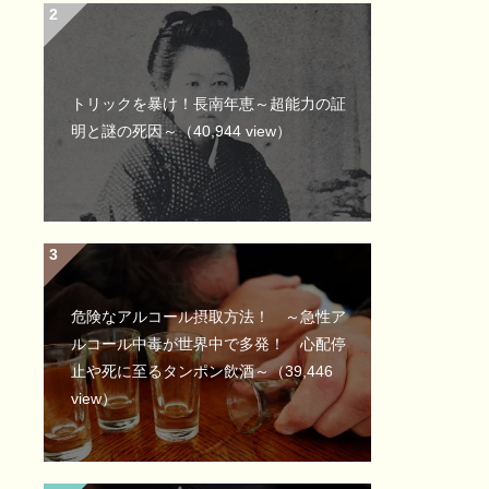
トリックを暴け！長南年恵～超能力の証
明と謎の死因～
（40,944 view）
危険なアルコール摂取方法！ ～急性ア
ルコール中毒が世界中で多発！ 心配停
止や死に至るタンポン飲酒～
（39,446
view）