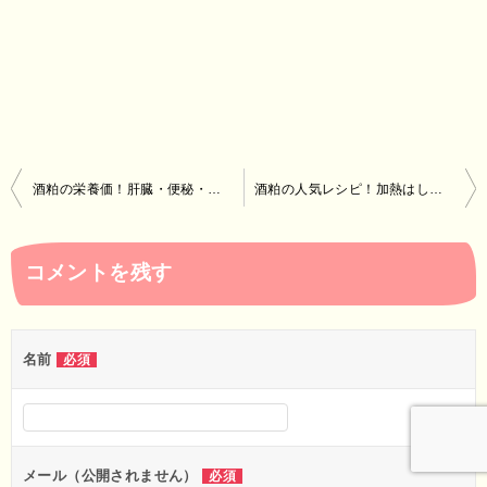
投
酒粕の栄養価！肝臓・便秘・美肌によい効能！？ためしてガッテン
酒粕の人気レシピ！加熱はしないで！鍋・漬物・味噌汁・粕漬け・甘酒の作り方など
稿
ナ
コメントを残す
ビ
ゲ
ー
名前
必須
シ
ョ
ン
メール（公開されません）
必須