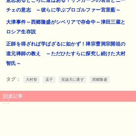
意志あるところに道はある！リンカーンの名言とニー
チェの意志 ～彼らに学ぶプロゴルファー宮里藍～
大津事件～西郷隆盛がシベリアで存命中～津田三蔵と
ロシア生存説
正師を得ざれば学ばざるに如かず！禅宗曹洞宗開祖の
道元禅師の教え ～ただひたすらに探究し続けた大村
智氏～
タグ
大村智
孟子
至誠天に通ず
西郷隆盛
関連記事