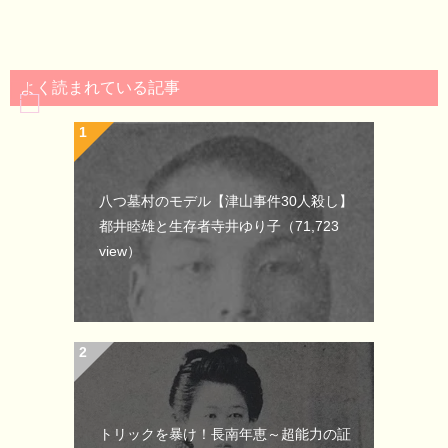
よく読まれている記事
八つ墓村のモデル【津山事件30人殺し】
都井睦雄と生存者寺井ゆり子
（71,723
view）
トリックを暴け！長南年恵～超能力の証