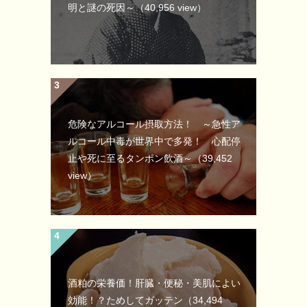
明と謎の死因～
（40,956 view）
危険なアルコール摂取方法！ ～急性ア
ルコール中毒が世界中で多発！ 心配停
止や死に至るタンポン飲酒～
（39,452
view）
酒粕の栄養価！肝臓・便秘・美肌によい
効能！？ためしてガッテン
（34,494