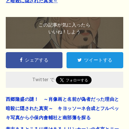
と暗殺に隠された真実～
この記事が気に入ったら
いいね ! しよう
シェアする
ツイートする
Twitter で
西郷隆盛の謎！ ～肖像画と名前が偽者だった理由と
暗殺に隠された真実～ キヨッソーネ合成とフルベッ
キ写真から小保内會輔社と南部藩を探る