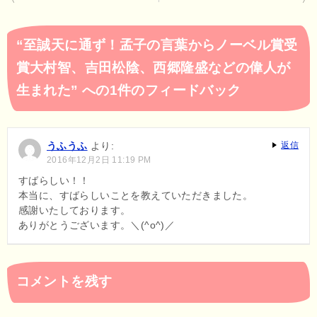
稿
ナ
“至誠天に通ず！孟子の言葉からノーベル賞受
ビ
賞大村智、吉田松陰、西郷隆盛などの偉人が
ゲ
生まれた” への1件のフィードバック
ー
シ
ョ
うふうふ
より:
返信
2016年12月2日 11:19 PM
ン
すばらしい！！
本当に、すばらしいことを教えていただきました。
感謝いたしております。
ありがとうございます。＼(^o^)／
コメントを残す