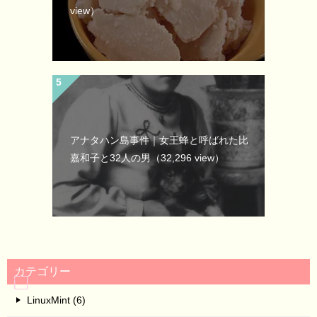
view）
アナタハン島事件｜女王蜂と呼ばれた比
嘉和子と32人の男
（32,296 view）
カテゴリー
LinuxMint (6)