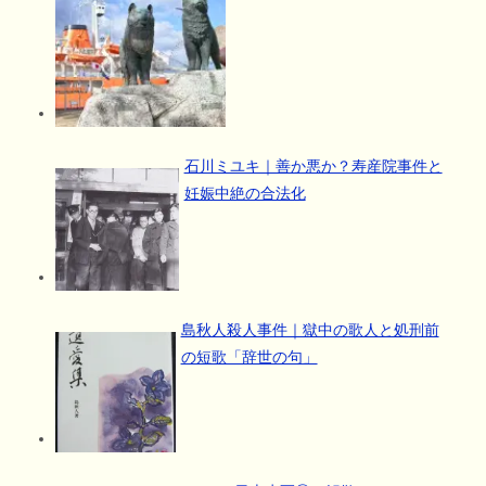
石川ミユキ｜善か悪か？寿産院事件と
妊娠中絶の合法化
島秋人殺人事件｜獄中の歌人と処刑前
の短歌「辞世の句」