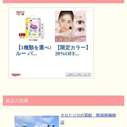
最近の投稿
タロとジロの貢献 映画南極物
語