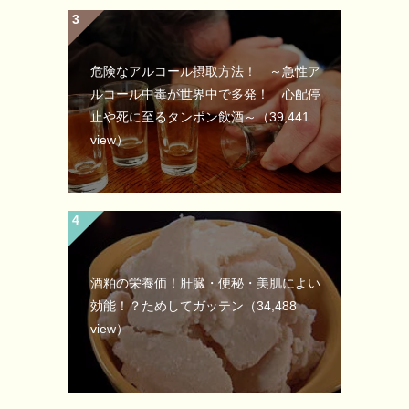
危険なアルコール摂取方法！ ～急性ア
ルコール中毒が世界中で多発！ 心配停
止や死に至るタンポン飲酒～
（39,441
view）
酒粕の栄養価！肝臓・便秘・美肌によい
効能！？ためしてガッテン
（34,488
view）