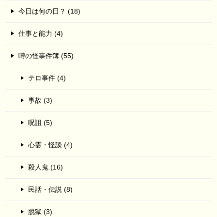
今日は何の日？ (18)
仕事と能力 (4)
噂の怪事件簿 (55)
テロ事件 (4)
事故 (3)
呪詛 (5)
心霊・怪談 (4)
殺人鬼 (16)
民話・伝説 (8)
脱獄 (3)