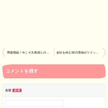
投
野坂昭如！今こそ大島渚との殴り合いの理由を知りたい！動画あり
会社を休む36の理由がツイッターで話題に！新日本プロレスレッスルキングダム1.4
稿
ナ
コメントを残す
ビ
ゲ
ー
名前
必須
シ
ョ