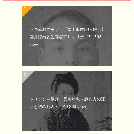
八つ墓村のモデル【津山事件30人殺し】
都井睦雄と生存者寺井ゆり子
（71,703
view）
トリックを暴け！長南年恵～超能力の証
明と謎の死因～
（40,938 view）