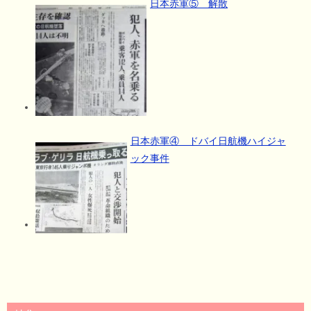
日本赤軍⑤ 解散
日本赤軍④ ドバイ日航機ハイジャ
ック事件