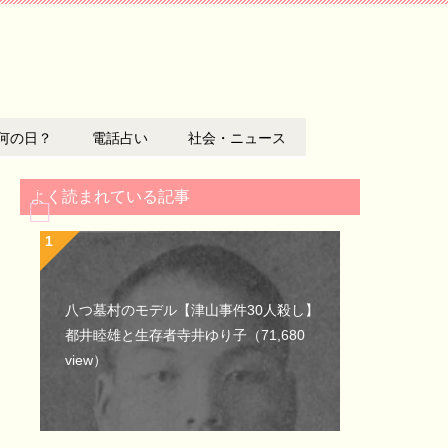
何の日？
電話占い
社会・ニュース
よく読まれている記事
八つ墓村のモデル【津山事件30人殺し】
都井睦雄と生存者寺井ゆり子
（71,680
view）