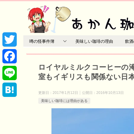
噂の怪事件簿
美味しい珈琲の理由
飲酒
T
ロイヤルミルクコーヒーの
w
F
室もイギリスも関係ない日
i
a
L
更新日：
2017年1月12日
公開日：
2016年10月13日
t
c
美味しい珈琲には理由がある
i
H
t
e
n
a
e
b
e
t