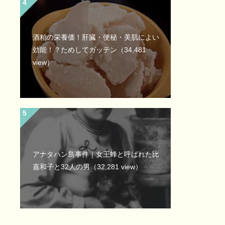
酒粕の栄養価！肝臓・便秘・美肌によい
効能！？ためしてガッテン
（34,481
view）
アナタハン島事件｜女王蜂と呼ばれた比
嘉和子と32人の男
（32,281 view）