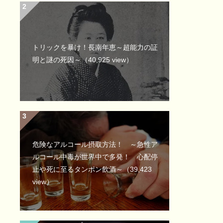
トリックを暴け！長南年恵～超能力の証
明と謎の死因～
（40,925 view）
危険なアルコール摂取方法！ ～急性ア
ルコール中毒が世界中で多発！ 心配停
止や死に至るタンポン飲酒～
（39,423
view）