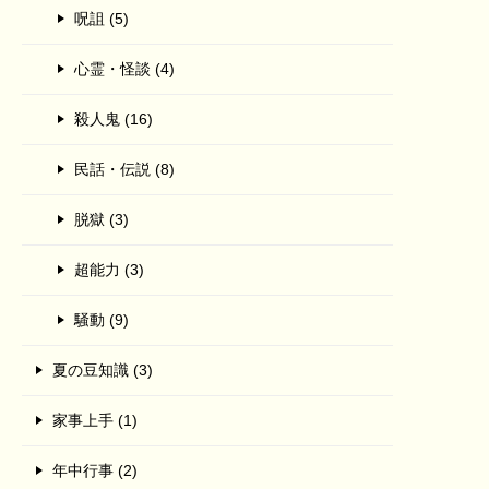
呪詛 (5)
心霊・怪談 (4)
殺人鬼 (16)
民話・伝説 (8)
脱獄 (3)
超能力 (3)
騒動 (9)
夏の豆知識 (3)
家事上手 (1)
年中行事 (2)