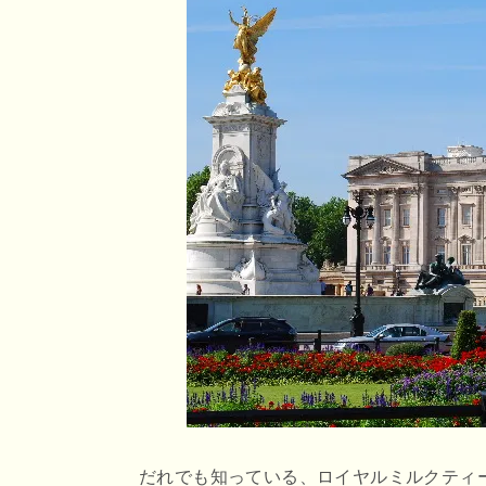
r
o
e
o
n
k
a
だれでも知っている、ロイヤルミルクティ