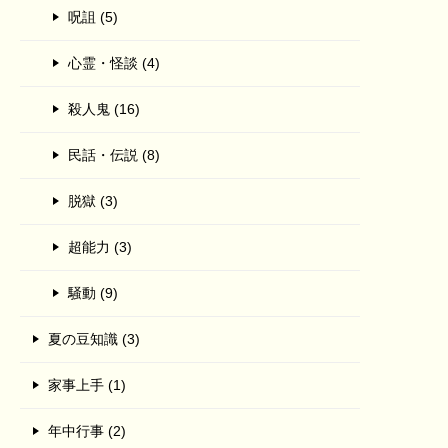
呪詛 (5)
心霊・怪談 (4)
殺人鬼 (16)
民話・伝説 (8)
脱獄 (3)
超能力 (3)
騒動 (9)
夏の豆知識 (3)
家事上手 (1)
年中行事 (2)