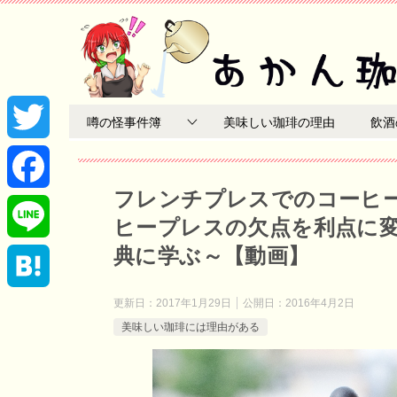
噂の怪事件簿
美味しい珈琲の理由
飲酒
T
フレンチプレスでのコーヒ
w
F
ヒープレスの欠点を利点に
i
a
典に学ぶ～【動画】
L
t
c
i
更新日：
2017年1月29日
公開日：
2016年4月2日
H
美味しい珈琲には理由がある
t
e
n
a
e
b
e
t