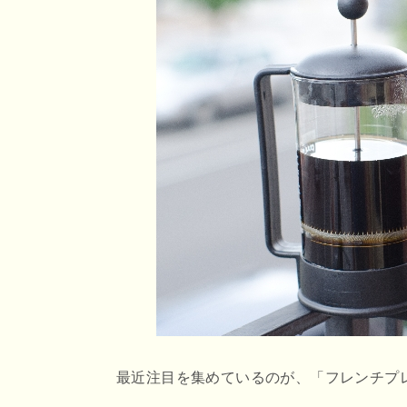
r
o
e
o
n
k
a
最近注目を集めているのが、「フレンチプ