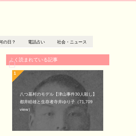
何の日？
電話占い
社会・ニュース
よく読まれている記事
八つ墓村のモデル【津山事件30人殺し】
都井睦雄と生存者寺井ゆり子
（71,709
view）