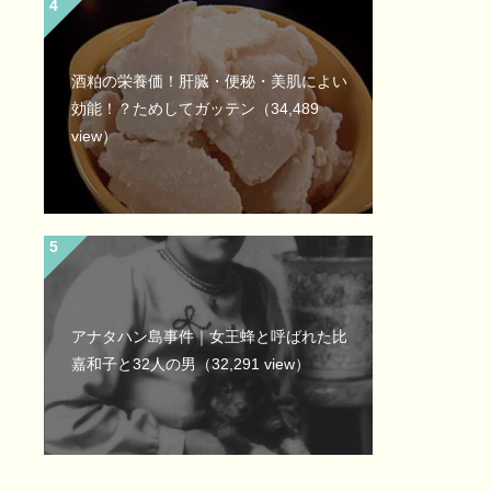
酒粕の栄養価！肝臓・便秘・美肌によい
効能！？ためしてガッテン
（34,489
view）
アナタハン島事件｜女王蜂と呼ばれた比
嘉和子と32人の男
（32,291 view）