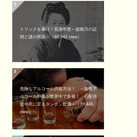
トリックを暴け！長南年恵～超能力の証
明と謎の死因～
（40,942 view）
危険なアルコール摂取方法！ ～急性ア
ルコール中毒が世界中で多発！ 心配停
止や死に至るタンポン飲酒～
（39,445
view）