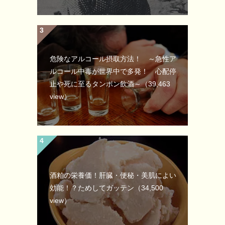
危険なアルコール摂取方法！ ～急性ア
ルコール中毒が世界中で多発！ 心配停
止や死に至るタンポン飲酒～
（39,463
view）
酒粕の栄養価！肝臓・便秘・美肌によい
効能！？ためしてガッテン
（34,500
view）