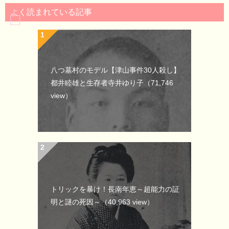
よく読まれている記事
八つ墓村のモデル【津山事件30人殺し】
都井睦雄と生存者寺井ゆり子
（71,746
view）
トリックを暴け！長南年恵～超能力の証
明と謎の死因～
（40,963 view）