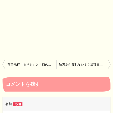
投
夜行急行「まりも」と「幻の駅弁」！失われ行く夜行列車！たけしのニッポンのミカタ！
秋刀魚が獲れない！？漁獲量低下の理由とは～日本・台湾・中国でサンマ戦争勃発！～
稿
ナ
コメントを残す
ビ
ゲ
ー
名前
必須
シ