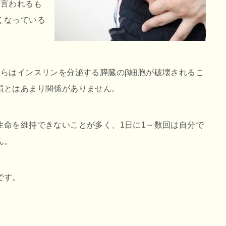
と言われるも
くなっている
ちらはインスリンを分泌する膵臓のβ細胞が破壊されるこ
慣とはあまり関係がありません。
生命を維持できないことが多く、1日に1～数回は自分で
ん。
です。