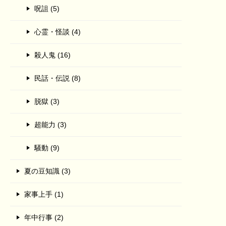
呪詛 (5)
心霊・怪談 (4)
殺人鬼 (16)
民話・伝説 (8)
脱獄 (3)
超能力 (3)
騒動 (9)
夏の豆知識 (3)
家事上手 (1)
年中行事 (2)