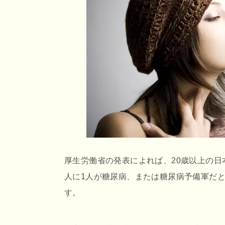
r
o
e
o
n
k
a
厚生労働省の発表によれば、20歳以上の日
人に1人が糖尿病、または糖尿病予備軍だ
す。