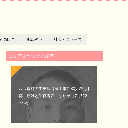
何の日？
電話占い
社会・ニュース
よく読まれている記事
八つ墓村のモデル【津山事件30人殺し】
都井睦雄と生存者寺井ゆり子
（71,722
view）