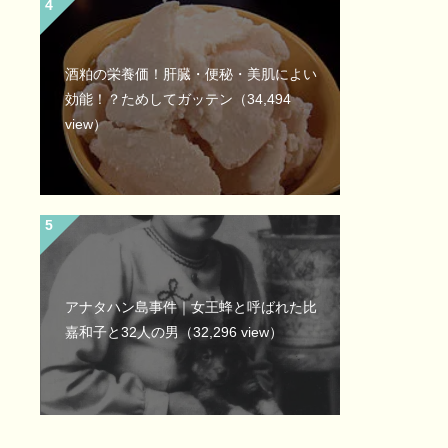
酒粕の栄養価！肝臓・便秘・美肌によい
効能！？ためしてガッテン
（34,494
view）
アナタハン島事件｜女王蜂と呼ばれた比
嘉和子と32人の男
（32,296 view）