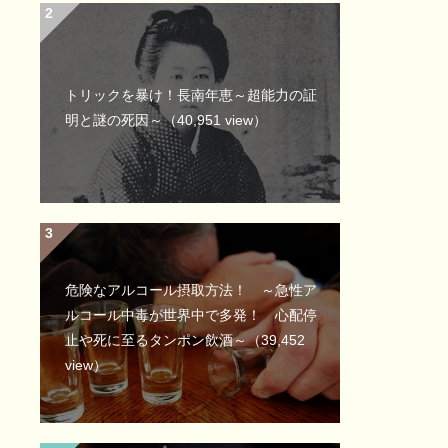
トリックを暴け！長南年恵～超能力の証
明と謎の死因～
（40,951 view）
危険なアルコール摂取方法！ ～急性ア
ルコール中毒が世界中で多発！ 心配停
止や死に至るタンポン飲酒～
（39,452
view）