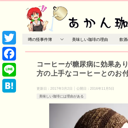
噂の怪事件簿
美味しい珈琲の理由
飲酒
T
コーヒーが糖尿病に効果あ
w
F
方の上手なコーヒーとのお
i
a
L
更新日：
2017年3月2日
公開日：
2016年11月5日
t
c
美味しい珈琲には理由がある
i
H
t
e
n
a
e
b
e
t