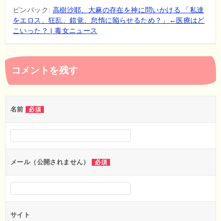
ピンバック:
高樹沙耶、大麻の存在を神に問いかける 「私達
をエロス、狂乱、錯覚、怠惰に陥らせるため？」←医療はど
こいった？ | 毒女ニュース
コメントを残す
名前
必須
メール（公開されません）
必須
サイト