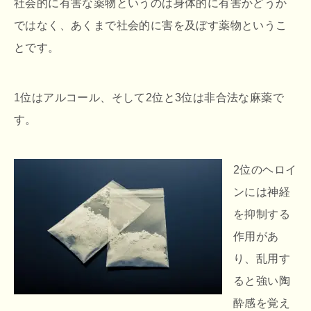
社会的に有害な薬物というのは身体的に有害かどうか
ではなく、あくまで社会的に害を及ぼす薬物というこ
とです。
1位はアルコール、そして2位と3位は非合法な麻薬で
す。
2位のヘロイ
ンには神経
を抑制する
作用があ
り、乱用す
ると強い陶
酔感を覚え