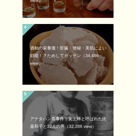
view）
酒粕の栄養価！肝臓・便秘・美肌によい
効能！？ためしてガッテン
（34,486
view）
アナタハン島事件｜女王蜂と呼ばれた比
嘉和子と32人の男
（32,288 view）