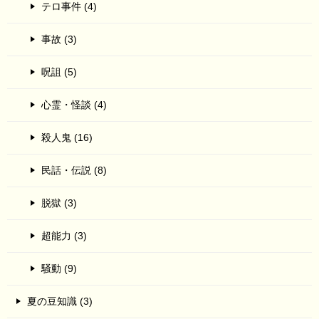
テロ事件 (4)
事故 (3)
呪詛 (5)
心霊・怪談 (4)
殺人鬼 (16)
民話・伝説 (8)
脱獄 (3)
超能力 (3)
騒動 (9)
夏の豆知識 (3)