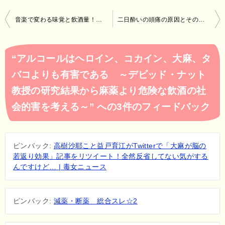
投
音楽で変わる味覚と飲酒量！ ～酒の味は味覚ではなく精神で味わう～ 甘味を増す効果のあるBGMを消せば飲みすぎない
二日酔いの頭痛の原因とその理由！ ～アセドアルデヒドの毒素以外にも発泡酒と色の濃いお酒は酔いやすいって本当？ちゃんぽんしても大丈夫？～
稿
ナ
“アルコールはヘロイン、コカイン、大麻、タ
ビ
バコよりも有害である ～デビッド・ナット
ゲ
教授の研究結果から麻薬より危険な飲酒の社
ー
会的害を考える～” への3件のフィードバック
シ
ョ
ン
ピンバック:
高樹沙耶こと益戸育江がTwitterで「大麻が脳の
若返り効果」記事をリツイート！全然反省してない気がする
んですけど… | 毒女ニュース
ピンバック:
減薬・断薬 総合スレ☆2