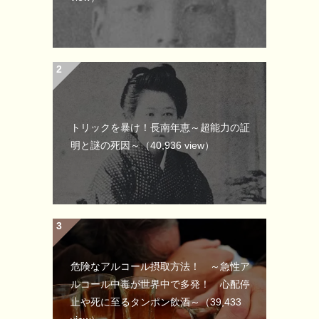
トリックを暴け！長南年恵～超能力の証
明と謎の死因～
（40,936 view）
危険なアルコール摂取方法！ ～急性ア
ルコール中毒が世界中で多発！ 心配停
止や死に至るタンポン飲酒～
（39,433