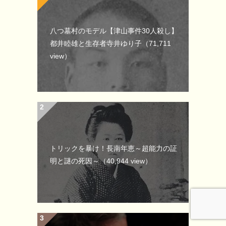
八つ墓村のモデル【津山事件30人殺し】
都井睦雄と生存者寺井ゆり子
（71,711
view）
トリックを暴け！長南年恵～超能力の証
明と謎の死因～
（40,944 view）