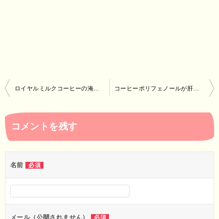
投
ロイヤルミルクコーヒーの淹れ方～ロイヤルミルクティーは王室もイギリスも関係ない日本の飲み物って本当！？～
コーヒーポリフェノールが肝臓に効果あり！～脂肪肝や肝硬変など生活習慣病の予防に効く！健康飲料～
稿
ナ
コメントを残す
ビ
ゲ
ー
名前
必須
シ
ョ
ン
メール（公開されません）
必須