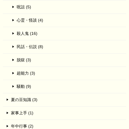
呪詛 (5)
心霊・怪談 (4)
殺人鬼 (16)
民話・伝説 (8)
脱獄 (3)
超能力 (3)
騒動 (9)
夏の豆知識 (3)
家事上手 (1)
年中行事 (2)