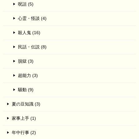
呪詛 (5)
心霊・怪談 (4)
殺人鬼 (16)
民話・伝説 (8)
脱獄 (3)
超能力 (3)
騒動 (9)
夏の豆知識 (3)
家事上手 (1)
年中行事 (2)