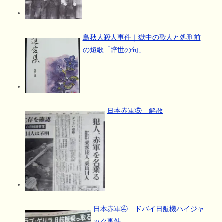
島秋人殺人事件｜獄中の歌人と処刑前
の短歌「辞世の句」
日本赤軍⑤ 解散
日本赤軍④ ドバイ日航機ハイジャ
ック事件