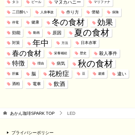
マヌカハニー
タコ
ビール
マリファナ
作り方
二日酔い
便秘
人身事故
保険
冬の食材
効果
健康
停電
夏の食材
効能
原因
動画
年中
対策
日本赤軍
方法
春の食材
殺人事件
栄養補給
歴史
秋の食材
特徴
病気
理由
花粉症
脳
違い
肝臓
豆
逮捕
飲酒
電車
酒粕
あかん珈琲SPARK
TOP
LED
プライバシーポリシー