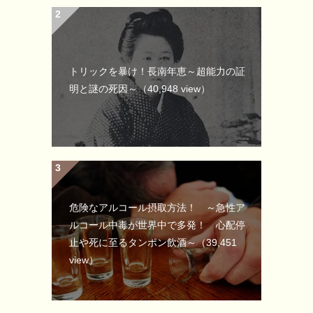
トリックを暴け！長南年恵～超能力の証
明と謎の死因～
（40,948 view）
危険なアルコール摂取方法！ ～急性ア
ルコール中毒が世界中で多発！ 心配停
止や死に至るタンポン飲酒～
（39,451
view）