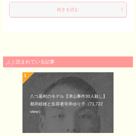
続きを読む
よく読まれている記事
八つ墓村のモデル【津山事件30人殺し】
都井睦雄と生存者寺井ゆり子
（71,722
view）