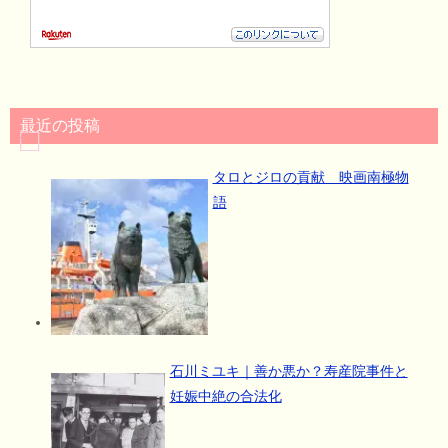
最近の投稿
タロとジロの貢献 映画南極物
語
石川ミユキ｜善か悪か？寿産院事件と
妊娠中絶の合法化