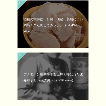
酒粕の栄養価！肝臓・便秘・美肌によい
効能！？ためしてガッテン
（34,494
view）
アナタハン島事件｜女王蜂と呼ばれた比
嘉和子と32人の男
（32,296 view）