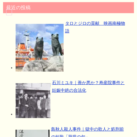
最近の投稿
タロとジロの貢献 映画南極物
語
石川ミユキ｜善か悪か？寿産院事件と
妊娠中絶の合法化
島秋人殺人事件｜獄中の歌人と処刑前
の短歌「辞世の句」