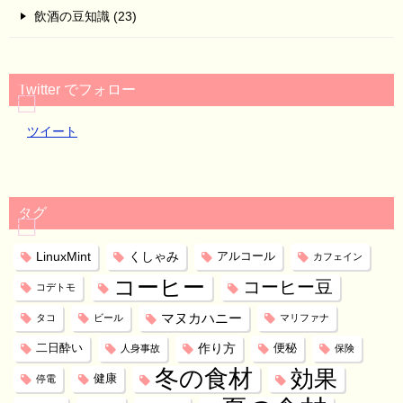
飲酒の豆知識 (23)
Twitter でフォロー
ツイート
タグ
LinuxMint
くしゃみ
アルコール
カフェイン
コーヒー
コーヒー豆
コデトモ
マヌカハニー
タコ
ビール
マリファナ
作り方
二日酔い
便秘
人身事故
保険
冬の食材
効果
健康
停電