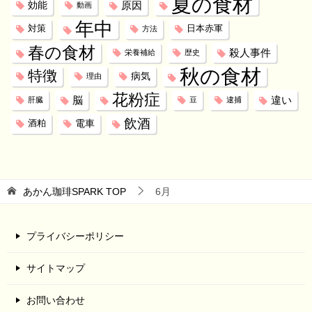
夏の食材
効能
原因
動画
年中
対策
日本赤軍
方法
春の食材
殺人事件
栄養補給
歴史
秋の食材
特徴
病気
理由
花粉症
脳
違い
肝臓
豆
逮捕
飲酒
電車
酒粕
あかん珈琲SPARK
TOP
6月
プライバシーポリシー
サイトマップ
お問い合わせ