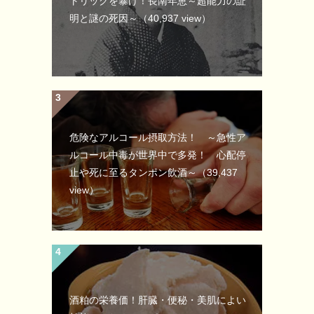
トリックを暴け！長南年恵～超能力の証
明と謎の死因～
（40,937 view）
危険なアルコール摂取方法！ ～急性ア
ルコール中毒が世界中で多発！ 心配停
止や死に至るタンポン飲酒～
（39,437
view）
酒粕の栄養価！肝臓・便秘・美肌によい