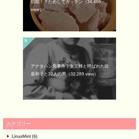
効能！？ためしてガッテン
（34,486
view）
アナタハン島事件｜女王蜂と呼ばれた比
嘉和子と32人の男
（32,289 view）
カテゴリー
LinuxMint (6)