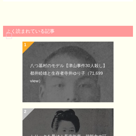
よく読まれている記事
八つ墓村のモデル【津山事件30人殺し】
都井睦雄と生存者寺井ゆり子
（71,699
view）