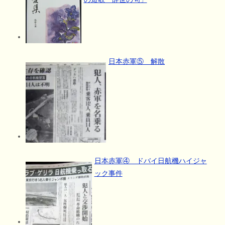
日本赤軍⑤ 解散
日本赤軍④ ドバイ日航機ハイジャ
ック事件