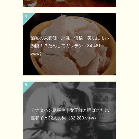
酒粕の栄養価！肝臓・便秘・美肌によい
効能！？ためしてガッテン
（34,481
view）
アナタハン島事件｜女王蜂と呼ばれた比
嘉和子と32人の男
（32,280 view）