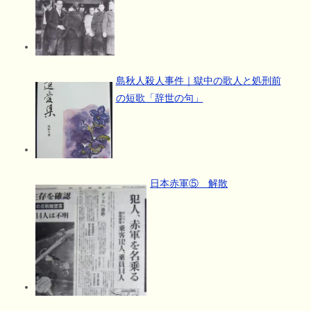
島秋人殺人事件｜獄中の歌人と処刑前
の短歌「辞世の句」
日本赤軍⑤ 解散