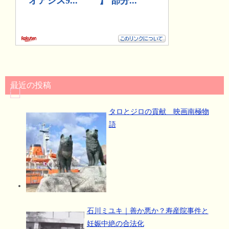
最近の投稿
タロとジロの貢献 映画南極物
語
石川ミユキ｜善か悪か？寿産院事件と
妊娠中絶の合法化