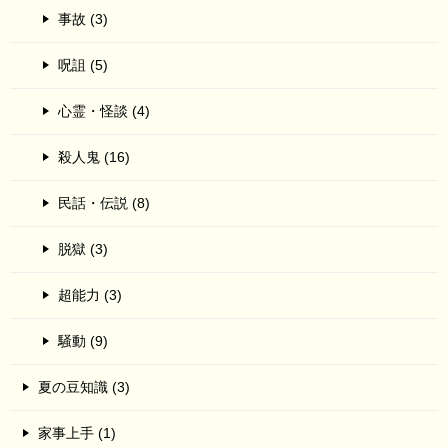
事故 (3)
呪詛 (5)
心霊・怪談 (4)
殺人鬼 (16)
民話・伝説 (8)
脱獄 (3)
超能力 (3)
騒動 (9)
夏の豆知識 (3)
家事上手 (1)