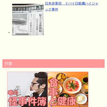
日本赤軍④ ドバイ日航機ハイジャ
ック事件
特集