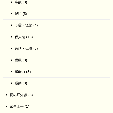
事故 (3)
呪詛 (5)
心霊・怪談 (4)
殺人鬼 (16)
民話・伝説 (8)
脱獄 (3)
超能力 (3)
騒動 (9)
夏の豆知識 (3)
家事上手 (1)