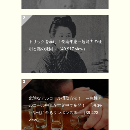
トリックを暴け！長南年恵～超能力の証
明と謎の死因～
（40,917 view）
危険なアルコール摂取方法！ ～急性ア
ルコール中毒が世界中で多発！ 心配停
止や死に至るタンポン飲酒～
（39,423
view）