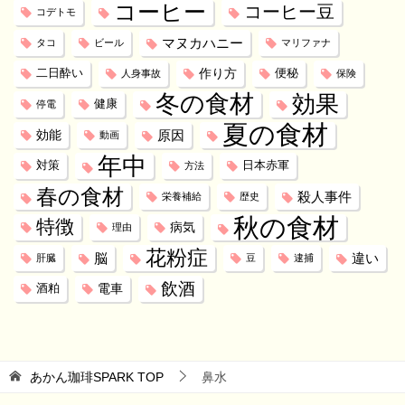
コーヒー
コーヒー豆
コデトモ
マヌカハニー
タコ
ビール
マリファナ
作り方
二日酔い
便秘
人身事故
保険
冬の食材
効果
健康
停電
夏の食材
効能
原因
動画
年中
対策
日本赤軍
方法
春の食材
殺人事件
栄養補給
歴史
秋の食材
特徴
病気
理由
花粉症
脳
違い
肝臓
豆
逮捕
飲酒
電車
酒粕
あかん珈琲SPARK
TOP
鼻水