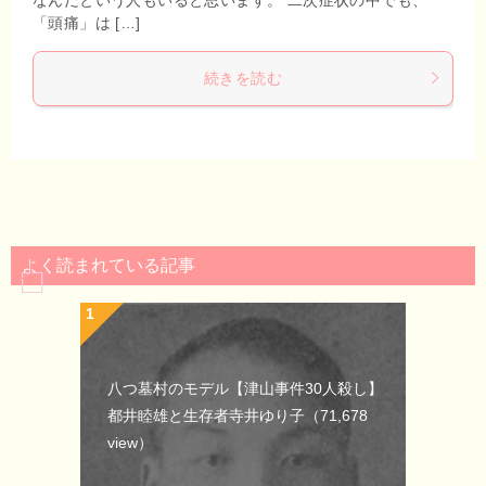
「頭痛」は […]
続きを読む
よく読まれている記事
八つ墓村のモデル【津山事件30人殺し】
都井睦雄と生存者寺井ゆり子
（71,678
view）