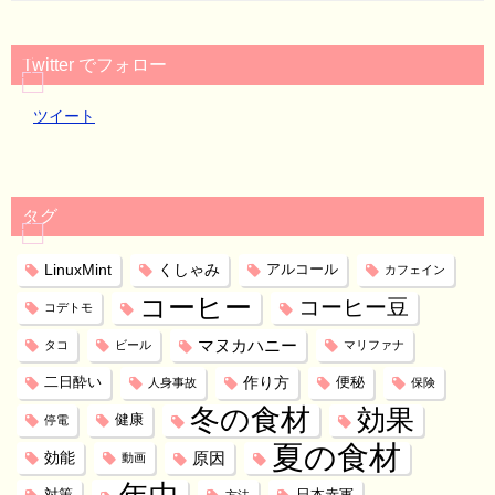
Twitter でフォロー
ツイート
タグ
LinuxMint
くしゃみ
アルコール
カフェイン
コーヒー
コーヒー豆
コデトモ
マヌカハニー
タコ
ビール
マリファナ
作り方
二日酔い
便秘
人身事故
保険
冬の食材
効果
健康
停電
夏の食材
効能
原因
動画