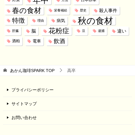
年中
対策
日本赤軍
方法
春の食材
殺人事件
栄養補給
歴史
秋の食材
特徴
病気
理由
花粉症
脳
違い
肝臓
豆
逮捕
飲酒
電車
酒粕
あかん珈琲SPARK
TOP
高卒
プライバシーポリシー
サイトマップ
お問い合わせ