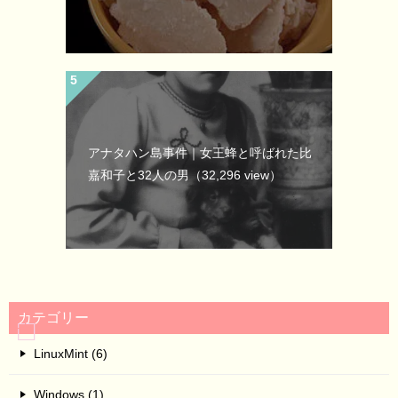
アナタハン島事件｜女王蜂と呼ばれた比
嘉和子と32人の男
（32,296 view）
カテゴリー
LinuxMint (6)
Windows (1)