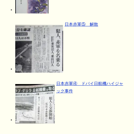
日本赤軍⑤ 解散
日本赤軍④ ドバイ日航機ハイジャ
ック事件