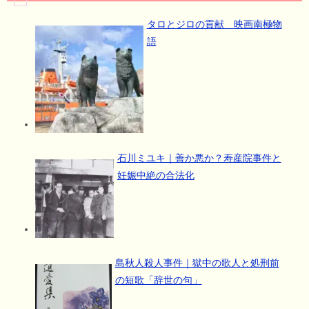
タロとジロの貢献 映画南極物
語
石川ミユキ｜善か悪か？寿産院事件と
妊娠中絶の合法化
島秋人殺人事件｜獄中の歌人と処刑前
の短歌「辞世の句」