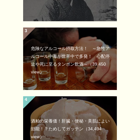
危険なアルコール摂取方法！ ～急性ア
ルコール中毒が世界中で多発！ 心配停
止や死に至るタンポン飲酒～
（39,450
view）
酒粕の栄養価！肝臓・便秘・美肌によい
効能！？ためしてガッテン
（34,494
view）