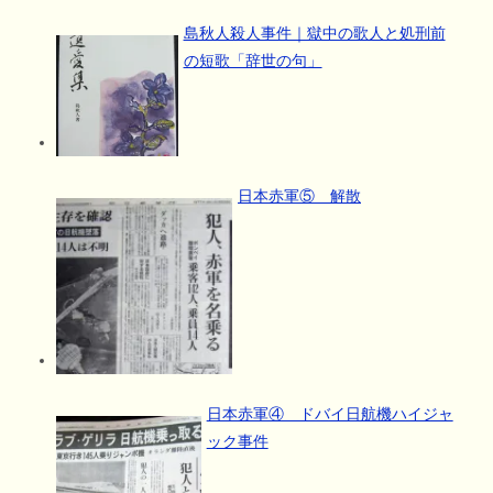
島秋人殺人事件｜獄中の歌人と処刑前
の短歌「辞世の句」
日本赤軍⑤ 解散
日本赤軍④ ドバイ日航機ハイジャ
ック事件