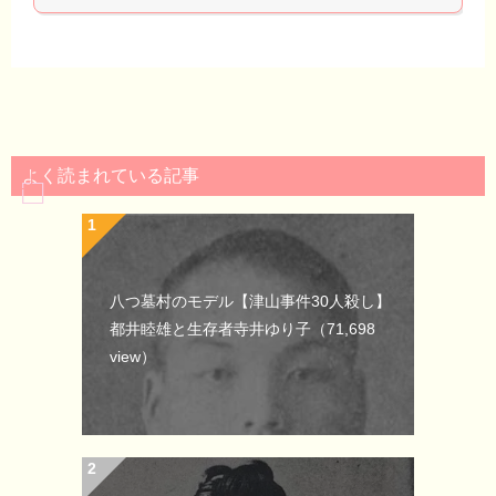
よく読まれている記事
八つ墓村のモデル【津山事件30人殺し】
都井睦雄と生存者寺井ゆり子
（71,698
view）