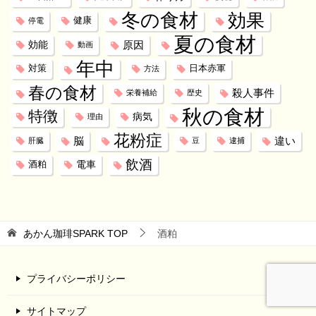
冬の食材
効果
健康
停電
夏の食材
効能
原因
動画
年中
対策
日本赤軍
方法
春の食材
殺人事件
栄養補給
歴史
秋の食材
特徴
病気
理由
花粉症
脳
違い
肝臓
豆
逮捕
飲酒
電車
酒粕
あかん珈琲SPARK
TOP
酒粕
プライバシーポリシー
サイトマップ