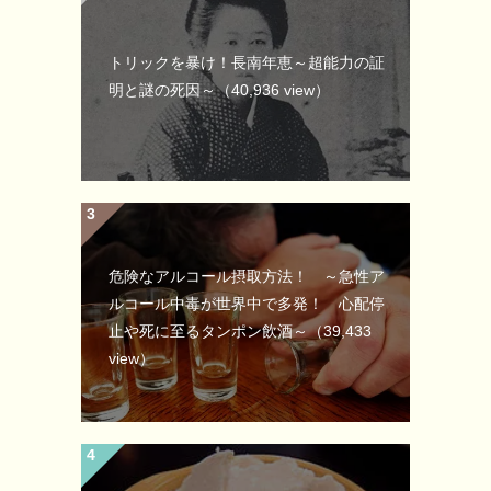
トリックを暴け！長南年恵～超能力の証
明と謎の死因～
（40,936 view）
危険なアルコール摂取方法！ ～急性ア
ルコール中毒が世界中で多発！ 心配停
止や死に至るタンポン飲酒～
（39,433
view）