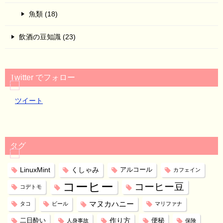
魚類 (18)
飲酒の豆知識 (23)
Twitter でフォロー
ツイート
タグ
LinuxMint
くしゃみ
アルコール
カフェイン
コーヒー
コーヒー豆
コデトモ
マヌカハニー
タコ
ビール
マリファナ
作り方
二日酔い
便秘
人身事故
保険