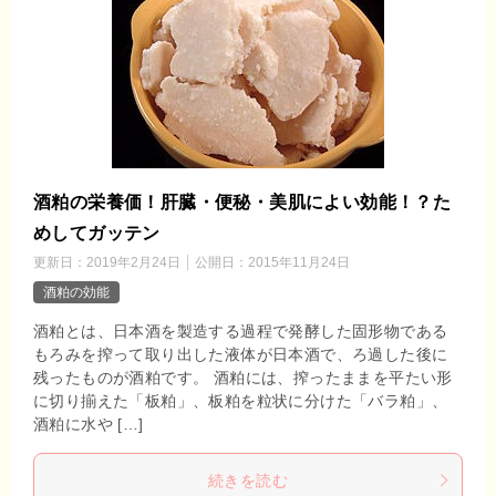
酒粕の栄養価！肝臓・便秘・美肌によい効能！？た
めしてガッテン
更新日：
2019年2月24日
公開日：
2015年11月24日
酒粕の効能
酒粕とは、日本酒を製造する過程で発酵した固形物である
もろみを搾って取り出した液体が日本酒で、ろ過した後に
残ったものが酒粕です。 酒粕には、搾ったままを平たい形
に切り揃えた「板粕」、板粕を粒状に分けた「バラ粕」、
酒粕に水や […]
続きを読む