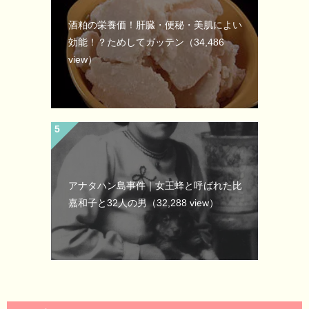
酒粕の栄養価！肝臓・便秘・美肌によい
効能！？ためしてガッテン
（34,486
view）
アナタハン島事件｜女王蜂と呼ばれた比
嘉和子と32人の男
（32,288 view）