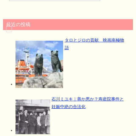
最近の投稿
タロとジロの貢献 映画南極物
語
石川ミユキ｜善か悪か？寿産院事件と
妊娠中絶の合法化