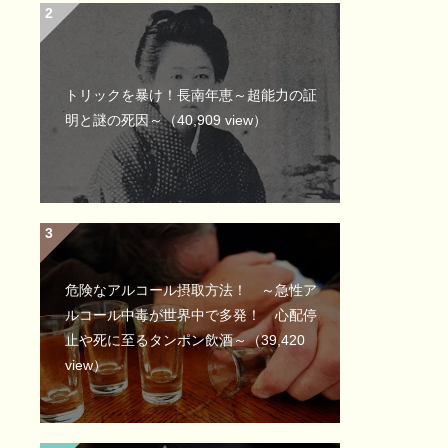
トリックを暴け！長南年恵～超能力の証
明と謎の死因～
（40,909 view）
危険なアルコール摂取方法！ ～急性ア
ルコール中毒が世界中で多発！ 心配停
止や死に至るタンポン飲酒～
（39,420
view）