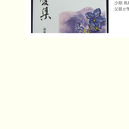
少期 
r
o
父親が警
e
o
n
k
a