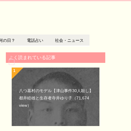
何の日？
電話占い
社会・ニュース
よく読まれている記事
八つ墓村のモデル【津山事件30人殺し】
都井睦雄と生存者寺井ゆり子
（71,674
view）