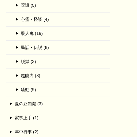
呪詛 (5)
心霊・怪談 (4)
殺人鬼 (16)
民話・伝説 (8)
脱獄 (3)
超能力 (3)
騒動 (9)
夏の豆知識 (3)
家事上手 (1)
年中行事 (2)