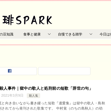
の豆知識
食事と健康
自慢できる雑学
今日は
殺人事件｜獄中の歌人と処刑前の短歌「辞世の句」
：
2021年3月9日
殺人鬼
死と向き合いながら書き綴った短歌『遺愛集』は獄中の歌人・島秋
刑されてから発刊された歌集です。 中村覚（のちの島秋人）の幼