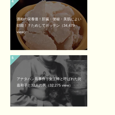
酒粕の栄養価！肝臓・便秘・美肌によい
効能！？ためしてガッテン
（34,479
view）
アナタハン島事件｜女王蜂と呼ばれた比
嘉和子と32人の男
（32,275 view）