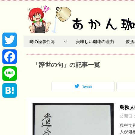
噂の怪事件簿
美味しい珈琲の理由
飲酒
T
「辞世の句」の記事一覧
w
F
i
a
Tweet
L
t
c
i
H
島秋人
t
e
公開日
n
a
獄中で
e
b
e
人が処
t