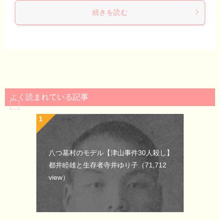
続きを読む
よく読まれている記事
八つ墓村のモデル【津山事件30人殺し】
都井睦雄と生存者寺井ゆり子
（71,712
view）