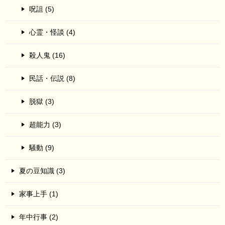
呪詛 (5)
心霊・怪談 (4)
殺人鬼 (16)
民話・伝説 (8)
脱獄 (3)
超能力 (3)
騒動 (9)
夏の豆知識 (3)
家事上手 (1)
年中行事 (2)