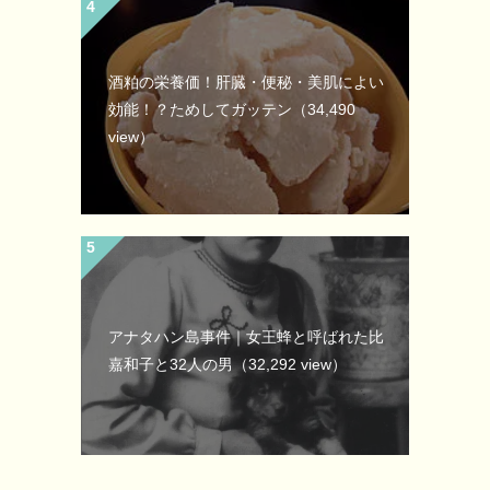
酒粕の栄養価！肝臓・便秘・美肌によい
効能！？ためしてガッテン
（34,490
view）
アナタハン島事件｜女王蜂と呼ばれた比
嘉和子と32人の男
（32,292 view）