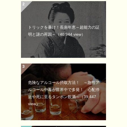
トリックを暴け！長南年恵～超能力の証
明と謎の死因～
（40,944 view）
危険なアルコール摂取方法！ ～急性ア
ルコール中毒が世界中で多発！ 心配停
止や死に至るタンポン飲酒～
（39,447
view）