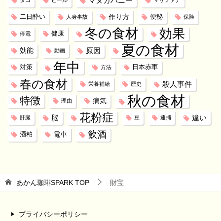
マヌカハニー
タコ
ビール
マリファナ
作り方
二日酔い
便秘
人身事故
保険
冬の食材
効果
健康
停電
夏の食材
効能
原因
動画
年中
対策
日本赤軍
方法
春の食材
殺人事件
栄養補給
歴史
秋の食材
特徴
病気
理由
花粉症
脳
違い
肝臓
豆
逮捕
飲酒
電車
酒粕
あかん珈琲SPARK
TOP
財宝
プライバシーポリシー