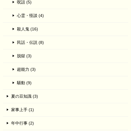
呪詛 (5)
心霊・怪談 (4)
殺人鬼 (16)
民話・伝説 (8)
脱獄 (3)
超能力 (3)
騒動 (9)
夏の豆知識 (3)
家事上手 (1)
年中行事 (2)