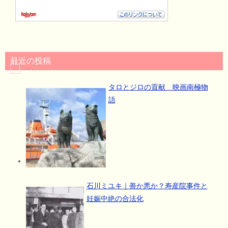
最近の投稿
タロとジロの貢献 映画南極物
語
石川ミユキ｜善か悪か？寿産院事件と
妊娠中絶の合法化