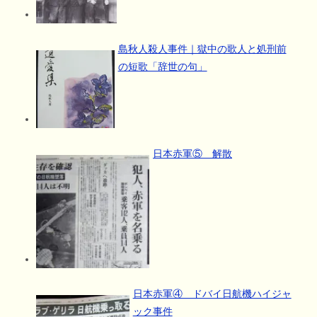
島秋人殺人事件｜獄中の歌人と処刑前
の短歌「辞世の句」
日本赤軍⑤ 解散
日本赤軍④ ドバイ日航機ハイジャ
ック事件