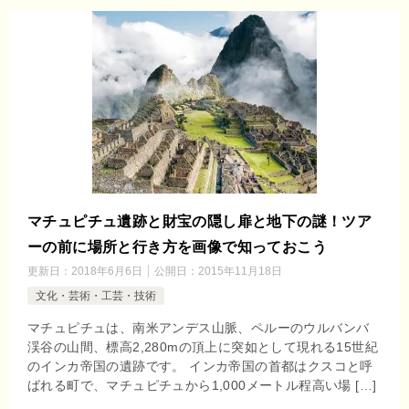
マチュピチュ遺跡と財宝の隠し扉と地下の謎！ツア
ーの前に場所と行き方を画像で知っておこう
更新日：
2018年6月6日
公開日：
2015年11月18日
文化・芸術・工芸・技術
マチュピチュは、南米アンデス山脈、ペルーのウルバンバ
渓谷の山間、標高2,280mの頂上に突如として現れる15世紀
のインカ帝国の遺跡です。 インカ帝国の首都はクスコと呼
ばれる町で、マチュピチュから1,000メートル程高い場 […]