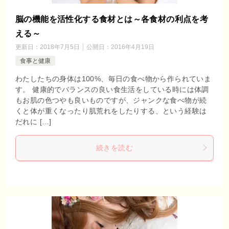
脳の機能を活性化する食材とは～各食材の利点を考
える～
更新日：
2018年7月5日
公開日：
2016年4月19日
食事と健康
わたしたちの身体は100%、毎日の食べ物から作られていま
す。 健康的でバランスの良い食生活をしている時には体調
もお肌の色つやも良いものですが、ジャンクな食べ物が続
くと体が重くなったり肌荒れをしたりする、という経験は
だれに […]
続きを読む