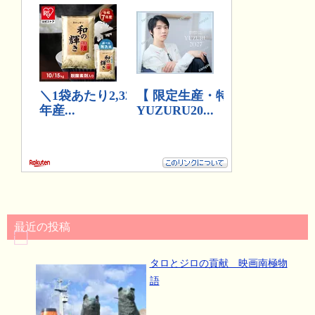
最近の投稿
タロとジロの貢献 映画南極物
語