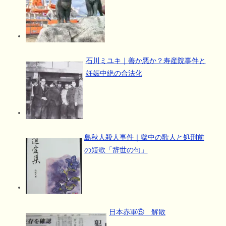
石川ミユキ｜善か悪か？寿産院事件と
妊娠中絶の合法化
島秋人殺人事件｜獄中の歌人と処刑前
の短歌「辞世の句」
日本赤軍⑤ 解散