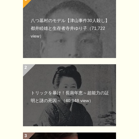
八つ墓村のモデル【津山事件30人殺し】
都井睦雄と生存者寺井ゆり子
（71,722
view）
トリックを暴け！長南年恵～超能力の証
明と謎の死因～
（40,948 view）