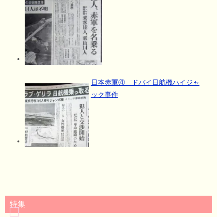
日本赤軍④ ドバイ日航機ハイジャ
ック事件
特集