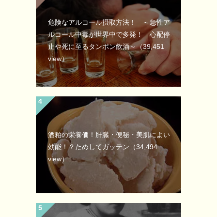
危険なアルコール摂取方法！ ～急性ア
ルコール中毒が世界中で多発！ 心配停
止や死に至るタンポン飲酒～
（39,451
view）
酒粕の栄養価！肝臓・便秘・美肌によい
効能！？ためしてガッテン
（34,494
view）