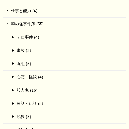
仕事と能力 (4)
噂の怪事件簿 (55)
テロ事件 (4)
事故 (3)
呪詛 (5)
心霊・怪談 (4)
殺人鬼 (16)
民話・伝説 (8)
脱獄 (3)