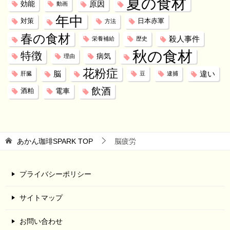
夏の食材
効能
原因
動画
年中
対策
日本赤軍
方法
春の食材
殺人事件
栄養補給
歴史
秋の食材
特徴
病気
理由
花粉症
脳
違い
肝臓
豆
逮捕
飲酒
電車
酒粕
あかん珈琲SPARK
TOP
脳疲労
プライバシーポリシー
サイトマップ
お問い合わせ