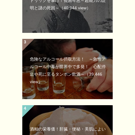
トリックを暴け！長南年恵～超能力の証
明と謎の死因～
（40,944 view）
危険なアルコール摂取方法！ ～急性ア
ルコール中毒が世界中で多発！ 心配停
止や死に至るタンポン飲酒～
（39,446
view）
酒粕の栄養価！肝臓・便秘・美肌によい