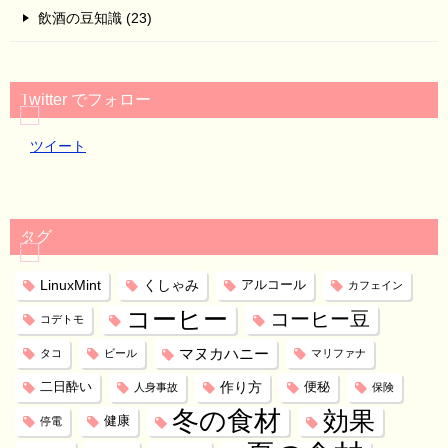
飲酒の豆知識 (23)
Twitter でフォロー
ツイート
タグ
LinuxMint
くしゃみ
アルコール
カフェイン
コーヒー
コーヒー豆
コデトモ
マヌカハニー
タコ
ビール
マリファナ
作り方
二日酔い
便秘
人身事故
保険
冬の食材
効果
健康
停電