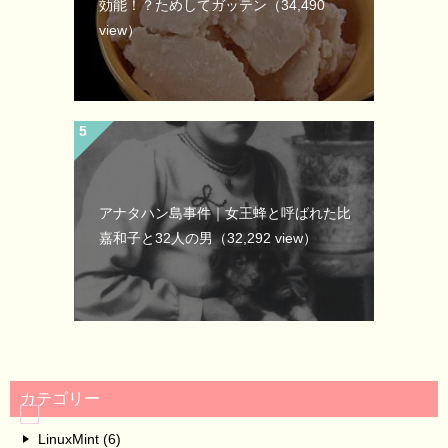
効能！？ためしてガッテン
（34,490
view）
アナタハン島事件｜女王蜂と呼ばれた比
嘉和子と32人の男
（32,292 view）
カテゴリー
LinuxMint (6)