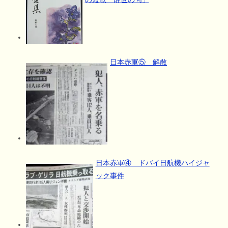
日本赤軍⑤ 解散
日本赤軍④ ドバイ日航機ハイジャ
ック事件