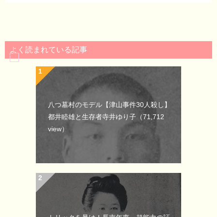
よく読まれている記事
八つ墓村のモデル【津山事件30人殺し】
都井睦雄と生存者寺井ゆり子
（71,712
view）