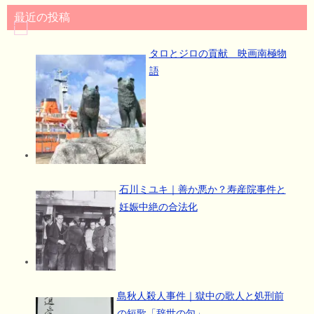
最近の投稿
タロとジロの貢献 映画南極物
語
石川ミユキ｜善か悪か？寿産院事件と
妊娠中絶の合法化
島秋人殺人事件｜獄中の歌人と処刑前
の短歌「辞世の句」