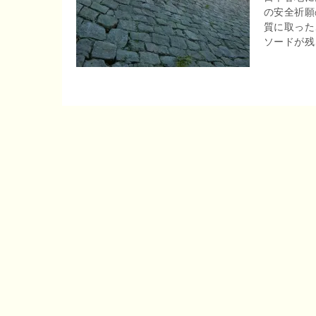
の安全祈願
r
o
質に取った
e
ソードが残さ
o
n
k
a