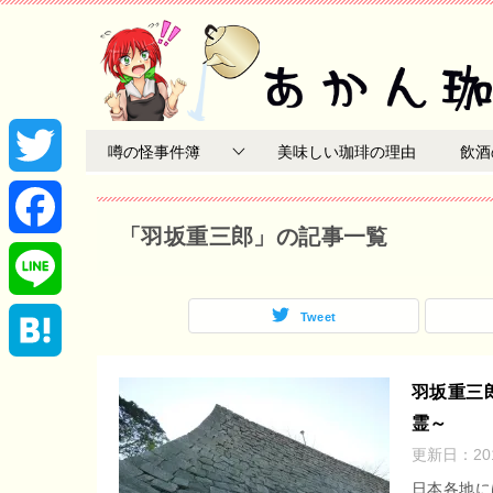
噂の怪事件簿
美味しい珈琲の理由
飲酒
T
「羽坂重三郎」の記事一覧
w
F
i
a
Tweet
L
t
c
i
H
羽坂重三
t
e
霊～
n
a
更新日：
2
e
b
e
t
日本各地に