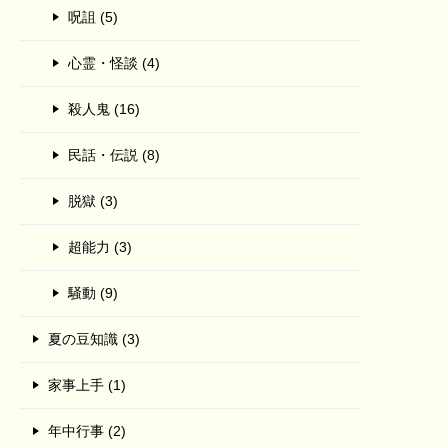
呪詛 (5)
心霊・怪談 (4)
殺人鬼 (16)
民話・伝説 (8)
脱獄 (3)
超能力 (3)
騒動 (9)
夏の豆知識 (3)
家事上手 (1)
年中行事 (2)