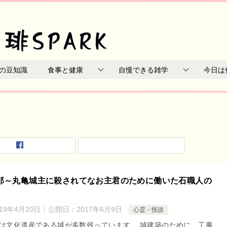
の豆知識
食事と健康
自慢できる雑学
今日は
郎～丸亀城主に殺されてなお主君のために働いた石職人の
019年4月20日
公開日：
2017年6月9日
心霊・怪談
は文化遺産である城が多数残っています。 城建築のために、工事