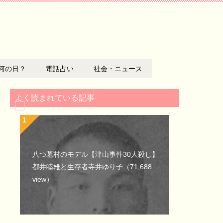
何の日？
電話占い
社会・ニュース
よく読まれている記事
八つ墓村のモデル【津山事件30人殺し】
都井睦雄と生存者寺井ゆり子
（71,688
view）