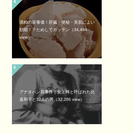
酒粕の栄養価！肝臓・便秘・美肌によい
効能！？ためしてガッテン
（34,484
view）
アナタハン島事件｜女王蜂と呼ばれた比
嘉和子と32人の男
（32,286 view）