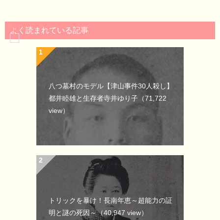
よく読まれている記事
八つ墓村のモデル【津山事件30人殺し】
都井睦雄と生存者寺井ゆり子
（71,722
view）
トリックを暴け！長南年恵～超能力の証
明と謎の死因～
（40,947 view）