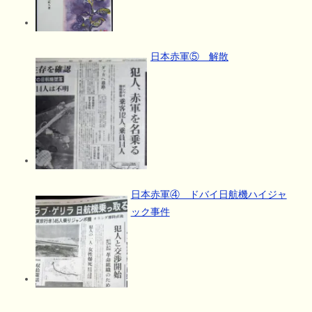
日本赤軍⑤ 解散
日本赤軍④ ドバイ日航機ハイジャ
ック事件