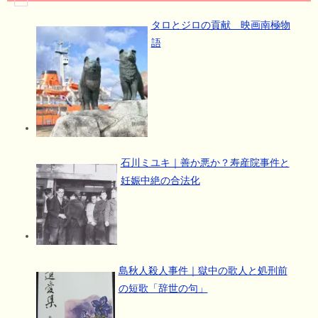
タロとジロの貢献 映画南極物
語
石川ミユキ｜善か悪か？寿産院事件と
妊娠中絶の合法化
島秋人殺人事件｜獄中の歌人と処刑前
の短歌「辞世の句」