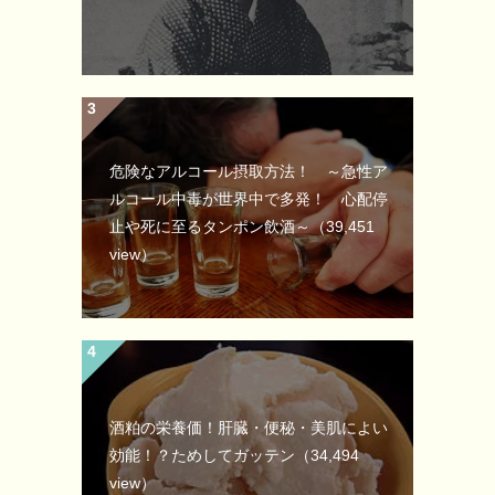
危険なアルコール摂取方法！ ～急性ア
ルコール中毒が世界中で多発！ 心配停
止や死に至るタンポン飲酒～
（39,451
view）
酒粕の栄養価！肝臓・便秘・美肌によい
効能！？ためしてガッテン
（34,494
view）