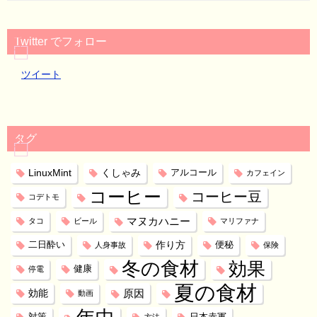
Twitter でフォロー
ツイート
タグ
LinuxMint
くしゃみ
アルコール
カフェイン
コーヒー
コーヒー豆
コデトモ
マヌカハニー
タコ
ビール
マリファナ
作り方
二日酔い
便秘
人身事故
保険
冬の食材
効果
健康
停電
夏の食材
効能
原因
動画