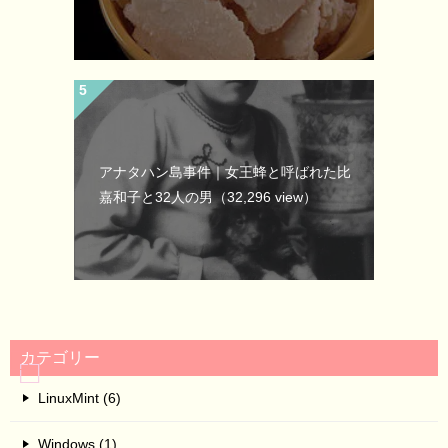
アナタハン島事件｜女王蜂と呼ばれた比
嘉和子と32人の男
（32,296 view）
カテゴリー
LinuxMint (6)
Windows (1)