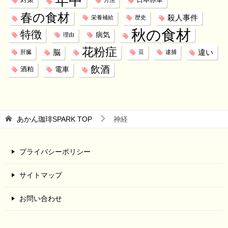
年中
対策
日本赤軍
方法
春の食材
殺人事件
栄養補給
歴史
秋の食材
特徴
病気
理由
花粉症
脳
違い
肝臓
豆
逮捕
飲酒
電車
酒粕
あかん珈琲SPARK
TOP
神経
プライバシーポリシー
サイトマップ
お問い合わせ